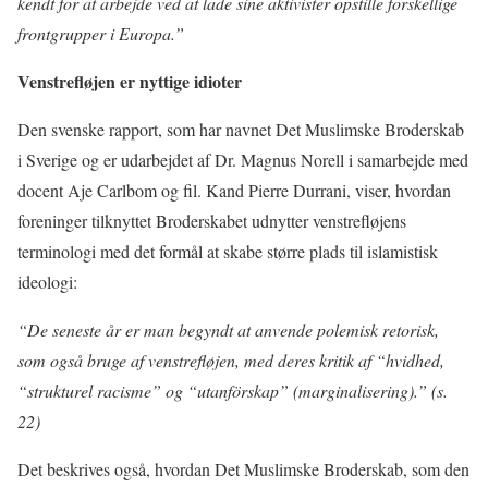
kendt for at arbejde ved at lade sine aktivister opstille forskellige
frontgrupper i Europa.”
Venstrefløjen er nyttige idioter
Den svenske rapport, som har navnet Det Muslimske Broderskab
i Sverige og er udarbejdet af Dr. Magnus Norell i samarbejde med
docent Aje Carlbom og fil. Kand Pierre Durrani, viser, hvordan
foreninger tilknyttet Broderskabet udnytter venstrefløjens
terminologi med det formål at skabe større plads til islamistisk
ideologi:
“De seneste år er man begyndt at anvende polemisk retorisk,
som også bruge af venstrefløjen, med deres kritik af “hvidhed,
“strukturel racisme” og “utanförskap” (marginalisering).” (s.
22)
Det beskrives også, hvordan Det Muslimske Broderskab, som den