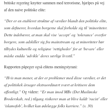
britiske regering knytter sammen med terrorisme, hjælpes på vej
af den naive politiske elite:
“Der er en etableret struktur af værdier blandt den politiske elite,
som definerer, hvordan borgerne skal forholde sig til ‘minoriteter.
Dette indebærer, at man skal vise ‘accept’ og ‘tolerance’ overfor
borgere, som adskiller sig fra mainstream og at minoriteter bør
tilbydes kulturelle og religiøse ‘rettigheder’ for at ‘bevare’ eller
måske endda ‘udvikle’ deres særlige livsstil.”
Rapporten påpeger også elitens meningstyrani:
“Hvis man mener, at der er problemer med disse værdier, er det
af politiskek årsager ekstraordinært svært at kritisere dem
offentligt.”
Og videre:
“Er man imod MBs (Det Muslimske
Broderskab, red.) tilgang risikerer man at blive kaldt ‘racist’ eller
‘islamofob’, hvilket kan ødelægge folks karriere.” (s. 30)