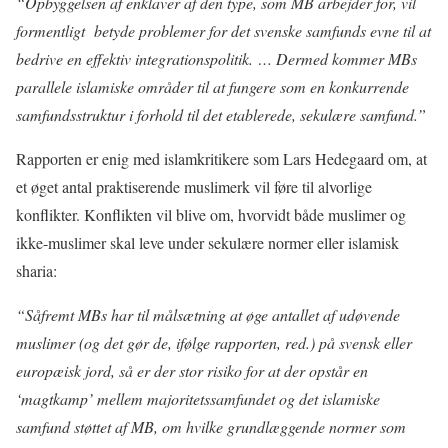
“Opbyggelsen af enklaver af den type, som MB arbejder for, vil
formentligt betyde problemer for det svenske samfunds evne til at
bedrive en effektiv integrationspolitik. … Dermed kommer MBs
parallele islamiske områder til at fungere som en konkurrende
samfundsstruktur i forhold til det etablerede, sekulære samfund.”
Rapporten er enig med islamkritikere som Lars Hedegaard om, at
et øget antal praktiserende muslimerk vil føre til alvorlige
konflikter. Konflikten vil blive om, hvorvidt både muslimer og
ikke-muslimer skal leve under sekulære normer eller islamisk
sharia:
“Såfremt MBs har til målsætning at øge antallet af udøvende
muslimer (og det gør de, ifølge rapporten, red.) på svensk eller
europæisk jord, så er der stor risiko for at der opstår en
‘magtkamp’ mellem majoritetssamfundet og det islamiske
samfund støttet af MB, om hvilke grundlæggende normer som