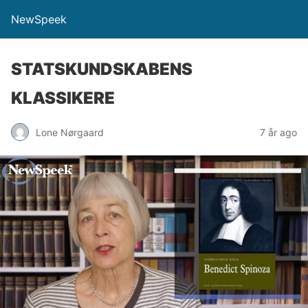
NewSpeek
STATSKUNDSKABENS
KLASSIKERE
Lone Nørgaard
7 år ago