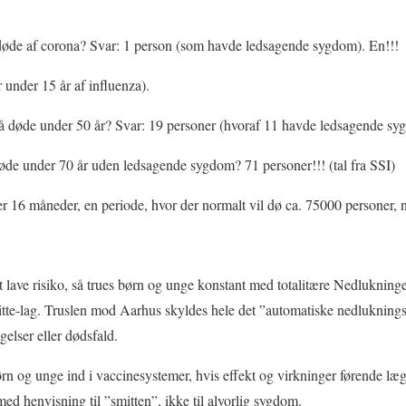
øde af corona? Svar: 1 person (som havde ledsagende sygdom). En!!!
 under 15 år af influenza).
 døde under 50 år? Svar: 19 personer (hvoraf 11 havde ledsagende syg
de under 70 år uden ledsagende sygdom? 71 personer!!! (tal fra SSI)
er 16 måneder, en periode, hvor der normalt vil dø ca. 75000 personer, n
 lave risiko, så trues børn og unge konstant med totalitære Nedlukninger
e smitte-lag. Truslen mod Aarhus skyldes hele det ”automatiske nedluknin
elser eller dødsfald.
 og unge ind i vaccinesystemer, hvis effekt og virkninger førende læge
med henvisning til ”smitten”, ikke til alvorlig sygdom.