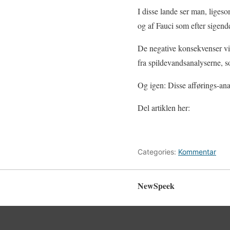
I disse lande ser man, lige
og af Fauci som efter sigend
De negative konsekvenser vil
fra spildevandsanalyserne, s
Og igen: Disse afførings-an
Del artiklen her:
Categories:
Kommentar
NewSpeek