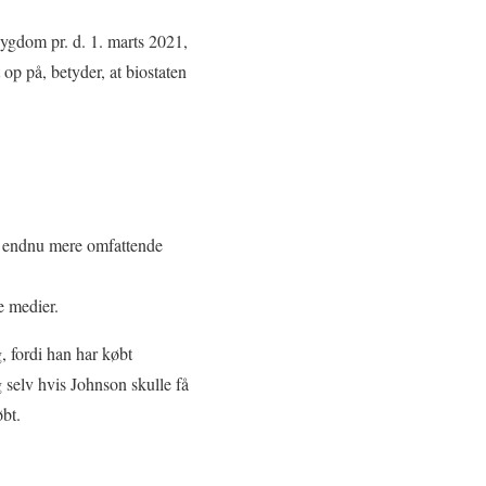
sygdom pr. d. 1. marts 2021,
op på, betyder, at biostaten
et endnu mere omfattende
e medier.
, fordi han har købt
 selv hvis Johnson skulle få
øbt.