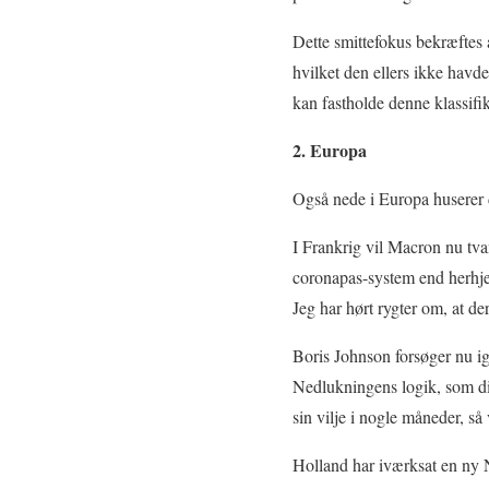
Dette smittefokus bekræftes 
hvilket den ellers ikke havd
kan fastholde denne klassifi
2. Europa
Også nede i Europa huserer 
I Frankrig vil Macron nu tv
coronapas-system end herhjem
Jeg har hørt rygter om, at de
Boris Johnson forsøger nu ig
Nedlukningens logik, som dir
sin vilje i nogle måneder, så
Holland har iværksat en ny N