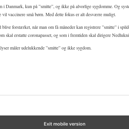
som i Danmark, kun på ”smitte”, og ikke på alvorlige sygdomme. Og sy
e vil vaccinere små børn. Med dette fokus er alt desværre muligt.
 blive forstærket, når man om få måneder kan registrere ”smitte” i spild
om skal erstatte coronapasset, og som i fremtiden skal dirigere Nedlukn
alyser måler udelukkende ”smitte” og ikke sygdom.
Exit mobile version