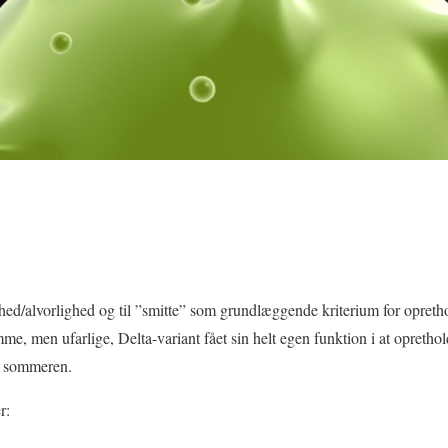
ghed/alvorlighed og til ”smitte” som grundlæggende kriterium for opret
, men ufarlige, Delta-variant fået sin helt egen funktion i at opretho
er sommeren.
r: