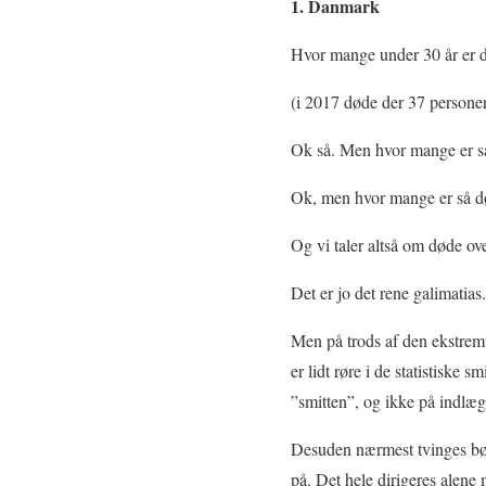
1. Danmark
Hvor mange under 30 år er d
(i 2017 døde der 37 personer
Ok så. Men hvor mange er så
Ok, men hvor mange er så dø
Og vi taler altså om døde ov
Det er jo det rene galimatias.
Men på trods af den ekstremt
er lidt røre i de statistisk
”smitten”, og ikke på indlægg
Desuden nærmest tvinges børn
på. Det hele dirigeres alene 