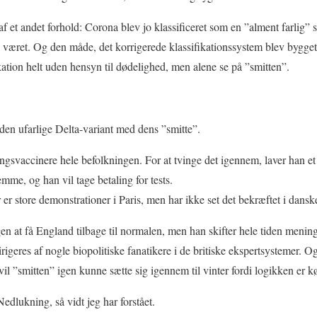
af et andet forhold: Corona blev jo klassificeret som en ”alment farlig” 
e været. Og den måde, det korrigerede klassifikationssystem blev bygget 
kation helt uden hensyn til dødelighed, men alene se på ”smitten”.
den ufarlige Delta-variant med dens ”smitte”.
angsvaccinere hele befolkningen. For at tvinge det igennem, laver han 
me, og han vil tage betaling for tests.
r er store demonstrationer i Paris, men har ikke set det bekræftet i dansk
en at få England tilbage til normalen, men han skifter hele tiden mening
igeres af nogle biopolitiske fanatikere i de britiske ekspertsystemer. Og
 vil ”smitten” igen kunne sætte sig igennem til vinter fordi logikken er k
edlukning, så vidt jeg har forstået.