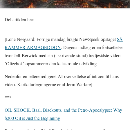
Del artiklen her:
[Lone Nørgaard: Forrige mandag bragte NewSpeek opslaget
SÅ
RAMMER ARMAGEDDON
. Dagens indlæg er en fortsættelse,
hvor Jeff Berwick med sin (i skrivende stund) tredjesidste video
’Oliechok’ opsummerer den katastrofale udvikling.
Nedenfor en lettere redigeret AI-oversættelse af introen til hans
video. Karikaturtegningerne er af Jerm Warfare]
***
OIL SHOCK. Baal, Blackouts, and the Petro-Apocalypse: Why
$200 Oil is Just the Beginning