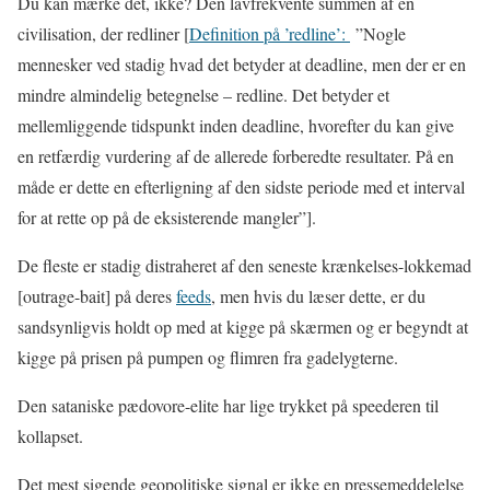
Du kan mærke det, ikke? Den lavfrekvente summen af en
civilisation, der redliner [
Definition på ’redline’:
”Nogle
mennesker ved stadig hvad det betyder at deadline, men der er en
mindre almindelig betegnelse – redline. Det betyder et
mellemliggende tidspunkt inden deadline, hvorefter du kan give
en retfærdig vurdering af de allerede forberedte resultater. På en
måde er dette en efterligning af den sidste periode med et interval
for at rette op på de eksisterende mangler”].
De fleste er stadig distraheret af den seneste krænkelses-lokkemad
[outrage-bait] på deres
feeds
, men hvis du læser dette, er du
sandsynligvis holdt op med at kigge på skærmen og er begyndt at
kigge på prisen på pumpen og flimren fra gadelygterne.
Den sataniske pædovore-elite har lige trykket på speederen til
kollapset.
Det mest sigende geopolitiske signal er ikke en pressemeddelelse