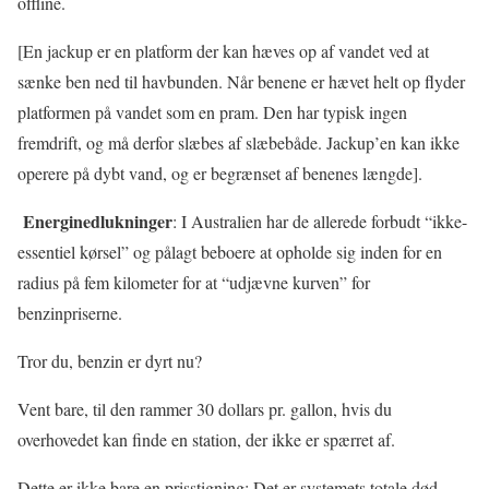
offline.
[En jackup er en platform der kan hæves op af vandet ved at
sænke ben ned til havbunden. Når benene er hævet helt op flyder
platformen på vandet som en pram. Den har typisk ingen
fremdrift, og må derfor slæbes af slæbebåde. Jackup’en kan ikke
operere på dybt vand, og er begrænset af benenes længde].
Energinedlukninger
: I Australien har de allerede forbudt “ikke-
essentiel kørsel” og pålagt beboere at opholde sig inden for en
radius på fem kilometer for at “udjævne kurven” for
benzinpriserne.
Tror du, benzin er dyrt nu?
Vent bare, til den rammer 30 dollars pr. gallon, hvis du
overhovedet kan finde en station, der ikke er spærret af.
Dette er ikke bare en prisstigning; Det er systemets totale død.