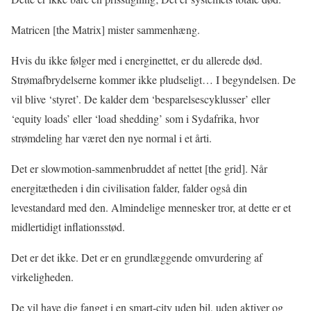
Matricen [the Matrix] mister sammenhæng.
Hvis du ikke følger med i energinettet, er du allerede død.
Strømafbrydelserne kommer ikke pludseligt… I begyndelsen. De
vil blive ‘styret’. De kalder dem ‘besparelsescyklusser’ eller
‘equity loads’ eller ‘load shedding’ som i Sydafrika, hvor
strømdeling har været den nye normal i et årti.
Det er slowmotion-sammenbruddet af nettet [the grid]. Når
energitætheden i din civilisation falder, falder også din
levestandard med den. Almindelige mennesker tror, at dette er et
midlertidigt inflationsstød.
Det er det ikke. Det er en grundlæggende omvurdering af
virkeligheden.
De vil have dig fanget i en smart-city uden bil, uden aktiver og