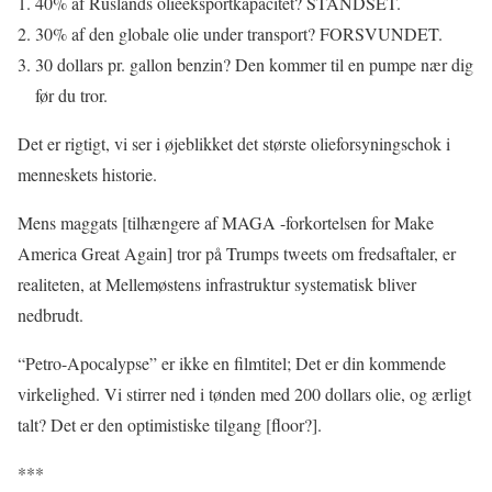
40% af Ruslands olieeksportkapacitet? STANDSET.
30% af den globale olie under transport? FORSVUNDET.
30 dollars pr. gallon benzin? Den kommer til en pumpe nær dig
før du tror.
Det er rigtigt, vi ser i øjeblikket det største olieforsyningschok i
menneskets historie.
Mens maggats [tilhængere af MAGA -forkortelsen for Make
America Great Again] tror på Trumps tweets om fredsaftaler, er
realiteten, at Mellemøstens infrastruktur systematisk bliver
nedbrudt.
“Petro-Apocalypse” er ikke en filmtitel; Det er din kommende
virkelighed. Vi stirrer ned i tønden med 200 dollars olie, og ærligt
talt? Det er den optimistiske tilgang [floor?].
***