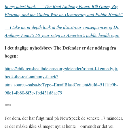
In my latest book — “The Real Anthony Fauci: Bill Gates, Big
Pharma, and the Global War on Democracy and Public Health”
— I take an in-depth look at the disastrous consequences of Dr.
Anthony Fauci’s 50-year reign as America’s public health czar.
I det daglige nyhedsbrev The Defender er der uddrag fra
bogen:
https://childrenshealthdefense.org/defender/robert-f-kennedy-jr-
book-the-real-anthony-fauci/?
utm_source=salsa&eType=EmailBlastContent&eId=51f1fc9b-
98e1-4b80-8f5e-1bd431d8ae79
***
For dem, der har fulgt med på NewSpeek de seneste 17 måneder,
er der måske ikke så meget nyt at hente – omvendt er det vel