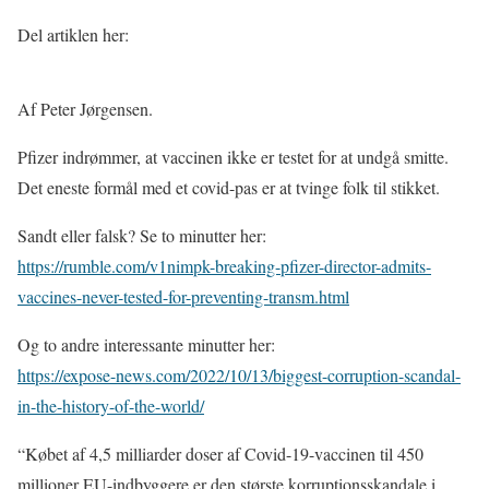
Del artiklen her:
Af Peter Jørgensen.
Pfizer indrømmer, at vaccinen ikke er testet for at undgå smitte.
Det eneste formål med et covid-pas er at tvinge folk til stikket.
Sandt eller falsk? Se to minutter her:
https://rumble.com/v1nimpk-breaking-pfizer-director-admits-
vaccines-never-tested-for-preventing-transm.html
Og to andre interessante minutter her:
https://expose-news.com/2022/10/13/biggest-corruption-scandal-
in-the-history-of-the-world/
“Købet af 4,5 milliarder doser af Covid-19-vaccinen til 450
millioner EU-indbyggere er den største korruptionsskandale i