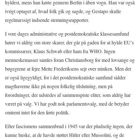
hyldest, mens han kørte gennem Berlin i åben vogn. Han var også
ivrigt optaget af, hvad folk gik og sagde, og Gestapo skulle
regelmæssigt indsende stemningsrapporter.
I vore dages administrative og postdemokratiske klassesamfund
hører vi aldrig om store skarer, der går på gaden for at hylde EU’s
kommissærer, Klaus Schwab eller ham fra WHO. Ingen
menneskemasser samles foran Christiansborg for med lovsange og
bøgegrene at fejre Mette Frederiksens sejr over minken. Men det
er også ligegyldigt, for i det postdemokratiske samfund sidder
magthaverne ikke på nogen folkelig tilslutning, men på
forordninger, der udstedes af sammenspiste eliter, som aldrig har
været på valg. Vi har godt nok parlamentsvalg, med de betyder
omtrent intet for den førte politik.
Efter fascismens sammenbrud i 1945 var der pludselig ingen, der
kunne huske, at de havde støttet Hitler eller Mussolini, og de