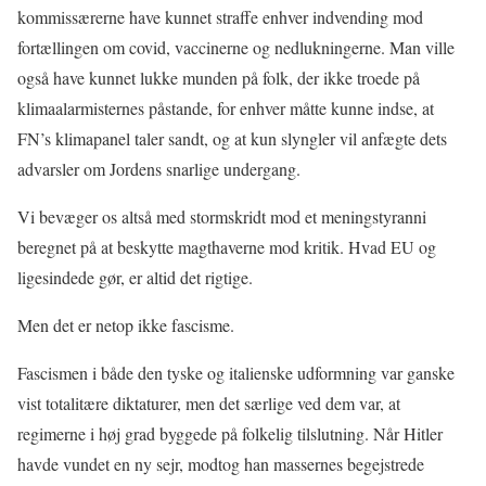
kommissærerne have kunnet straffe enhver indvending mod
fortællingen om covid, vaccinerne og nedlukningerne. Man ville
også have kunnet lukke munden på folk, der ikke troede på
klimaalarmisternes påstande, for enhver måtte kunne indse, at
FN’s klimapanel taler sandt, og at kun slyngler vil anfægte dets
advarsler om Jordens snarlige undergang.
Vi bevæger os altså med stormskridt mod et meningstyranni
beregnet på at beskytte magthaverne mod kritik. Hvad EU og
ligesindede gør, er altid det rigtige.
Men det er netop ikke fascisme.
Fascismen i både den tyske og italienske udformning var ganske
vist totalitære diktaturer, men det særlige ved dem var, at
regimerne i høj grad byggede på folkelig tilslutning. Når Hitler
havde vundet en ny sejr, modtog han massernes begejstrede