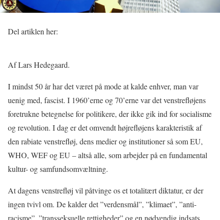
Del artiklen her:
Af Lars Hedegaard.
I mindst 50 år har det været på mode at kalde enhver, man var
uenig med, fascist. I 1960’erne og 70’erne var det venstrefløjens
foretrukne betegnelse for politikere, der ikke gik ind for socialisme
og revolution. I dag er det omvendt højrefløjens karakteristik af
den rabiate venstrefløj, dens medier og institutioner så som EU,
WHO, WEF og EU – altså alle, som arbejder på en fundamental
kultur- og samfundsomvæltning.
At dagens venstrefløj vil påtvinge os et totalitært diktatur, er der
ingen tvivl om. De kalder det ”verdensmål”, ”klimaet”, ”anti-
racisme”, ”transseksuelle rettigheder” og en nødvendig indsats