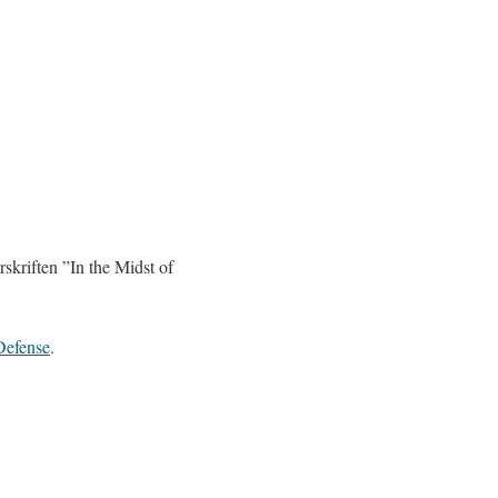
skriften ”In the Midst of
Defense
.