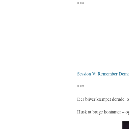
***
Session V: Remember Demo
***
Der bliver kæmpet derude, og
Husk at bruge kontanter – og