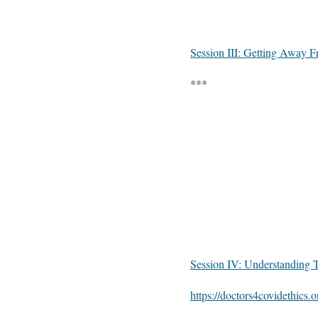
Session III: Getting Away F
***
Session IV: Understanding T
https://doctors4covidethics.