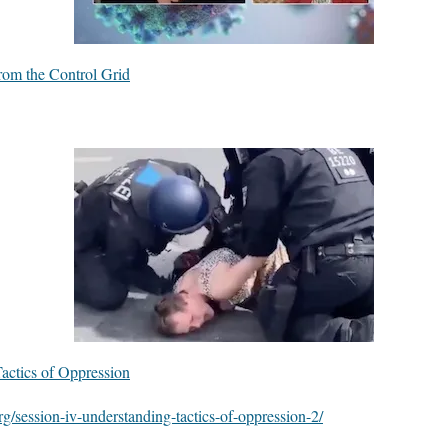
rom the Control Grid
actics of Oppression
org/session-iv-understanding-tactics-of-oppression-2/