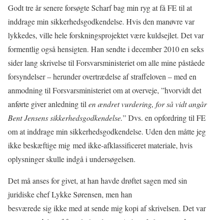
Godt tre år senere forsøgte Scharf bag min ryg at få FE til at
inddrage min sikkerhedsgodkendelse. Hvis den manøvre var
lykkedes, ville hele forskningsprojektet være kuldsejlet. Det var
formentlig også hensigten. Han sendte i december 2010 en seks
sider lang skrivelse til Forsvarsministeriet om alle mine påståede
forsyndelser – herunder overtrædelse af straffeloven – med en
anmodning til Forsvarsministeriet om at overveje, ”hvorvidt det
anførte giver anledning til
en ændret vurdering, for så vidt angår
Bent Jensens sikkerhedsgodkendelse.
” Dvs. en opfordring til FE
om at inddrage min sikkerhedsgodkendelse. Uden den måtte jeg
ikke beskæftige mig med ikke-afklassificeret materiale, hvis
oplysninger skulle indgå i undersøgelsen.
Det må anses for givet, at han havde drøftet sagen med sin
juridiske chef Lykke Sørensen, men han
besværede sig ikke med at sende mig kopi af skrivelsen. Det var