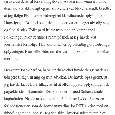
en overtrædelse af forvaltningsloven. Avisen
Information
kunne
derimod via aktindsigt og
før
skrivelsen var blevet afsendt, berette,
at jeg ifølge PET havde videregivet klassificerede oplysninger.
Hans Jørgen Bonnichsen udtalte, at det var en meget alvorlig sag,
og Socialistisk Folkeparti fulgte trop med en kampagne i
Folketinget, hvor Pernille Frahm påstod, at jeg havde vist
journalister fortrolige PET-dokumenter og offentliggjort fortrolige
oplysninger. Hun ville vide, om der var indgivet politianmeldelse
mod mig.
Desværre for Scharf og hans juridiske chef havde de glemt deres
tidligere tilsagn til mig og min advokat. De havde også glemt, at
jeg havde fået PET’s tilladelse til at offentliggøre oplysninger i de
pågældende dokumenter. Det endte derfor med Scharfs totale
kapitulation. Nogle år senere måtte Scharf og Lykke Sørensen
forlade tjenesten som de hovedansvarlige for PET´s krise med en
ikke-fungerende ledelse. Jeg ved ikke, hvorfor sidstnævnte blev