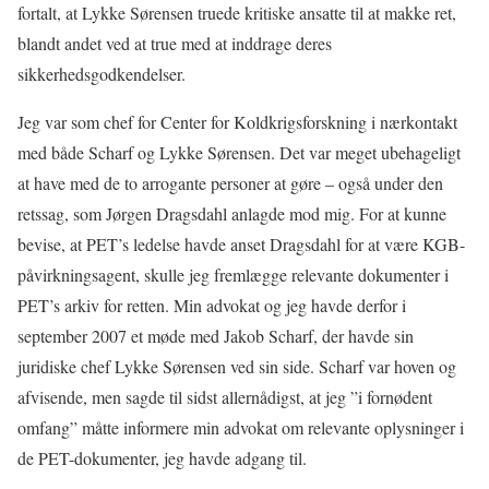
fortalt, at Lykke Sørensen truede kritiske ansatte til at makke ret,
blandt andet ved at true med at inddrage deres
sikkerhedsgodkendelser.
Jeg var som chef for Center for Koldkrigsforskning i nærkontakt
med både Scharf og Lykke Sørensen. Det var meget ubehageligt
at have med de to arrogante personer at gøre – også under den
retssag, som Jørgen Dragsdahl anlagde mod mig. For at kunne
bevise, at PET’s ledelse havde anset Dragsdahl for at være KGB-
påvirkningsagent, skulle jeg fremlægge relevante dokumenter i
PET’s arkiv for retten. Min advokat og jeg havde derfor i
september 2007 et møde med Jakob Scharf, der havde sin
juridiske chef Lykke Sørensen ved sin side. Scharf var hoven og
afvisende, men sagde til sidst allernådigst, at jeg ”i fornødent
omfang” måtte informere min advokat om relevante oplysninger i
de PET-dokumenter, jeg havde adgang til.