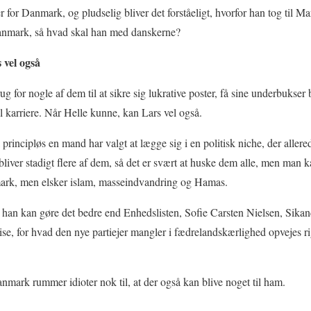
 for Danmark, og pludselig bliver det forståeligt, hvorfor han tog til M
anmark, så hvad skal han med danskerne?
 vel også
g for nogle af dem til at sikre sig lukrative poster, få sine underbukser b
al karriere. Når Helle kunne, kan Lars vel også.
 principløs en mand har valgt at lægge sig i en politisk niche, der allere
 bliver stadigt flere af dem, så det er svært at huske dem alle, men man
mark, men elsker islam, masseindvandring og Hamas.
han kan gøre det bedre end Enhedslisten, Sofie Carsten Nielsen, Sikan
se, for hvad den nye partiejer mangler i fædrelandskærlighed opvejes rig
anmark rummer idioter nok til, at der også kan blive noget til ham.