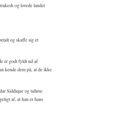
arrakesh og lovede landet
etalt og skaffe sig et
de er godt fyldt ud af
 kan kende dem på, at de ikke
dar Siddique og talløse
eligt af, at han er hans