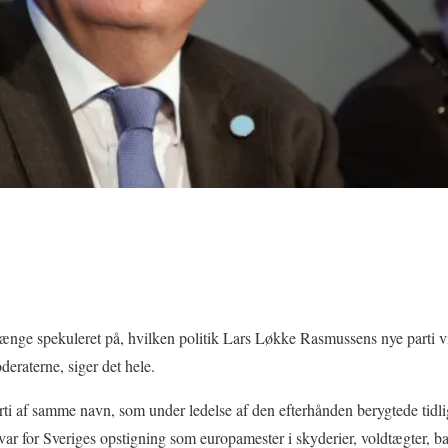
længe spekuleret på, hvilken politik Lars Løkke Rasmussens nye parti vil
eraterne, siger det hele.
rti af samme navn, som under ledelse af den efterhånden berygtede tidlig
var for Sveriges opstigning som europamester i skyderier, voldtægter, b