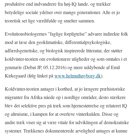
produktive end indvandrere fra høj-IQ lande, og trækker
betydelige sociale ydelser over mange generationer. Alle er jo
teoretisk set lige værdifulde og smelter sammen.
Evolutionsbiologernes ”faglige forpligtelse” advarer indirekte folk
mod at læse den geoklimatiske, differentialpsykologiske,
adfærdsgenetiske, og biologisk inspirerede litteratur, der støtter
koldvinter-teorien om evolutionære uligheder og som omtales i et
genmæle (Debat JP, 05.12.2016) og mere uddybende af Emil
Kirkegaard (følg linket på
www.helmuthnyborg.dk
).
Koldvinter-teorien antager i korthed, at jo længere præhistoriske
migranter fra Afrika nåede op i nordlige områder, desto stærkere
blev det selektive pres på træk som hjernestørrelse og relateret IQ
og altruisme, i kampen for at overleve vinterkulden. Disse og
andre træk viser sig at være vitale for udviklingen af demokratiske
systemer. Trækkenes dokumenterede arvelighed antages at kunne