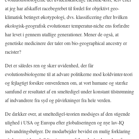
at jeg har afskaffet racebegrebet til fordel for objektivt geo-
klimatisk betinget økotypologi, dvs. klassificering efter hvilken
økologisk-geografisk evolutionær temperatur-niche ens forfædre
har levet i gennem utallige generationer. Mener de også, at
genetiske medicinere der taler om bio-geographical ancestry er
racister?
Det er således ren og skær uvidenhed, der får
evolutionsbiologerne til at advare politikerne mod koldvinter-teori
og fejlagtigt forsikre omverdenen om, at vort humane og stærke
samfund er resultatet af en smeltedigel under konstant tilstrømning
af indvandrere fra syd og påvirkninger fra hele verden.
De dækker over, at smeltedigel-teorien modsiges af den stigende
ulighed i USA og Europa efter globaliseringen og nye lav-IQ
indvandringsbølger. De modarbejder bevidst en mulig forklaring