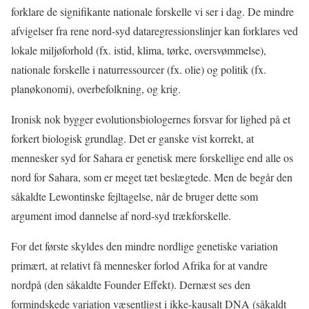
forklare de signifikante nationale forskelle vi ser i dag. De mindre
afvigelser fra rene nord-syd dataregressionslinjer kan forklares ved
lokale miljøforhold (fx. istid, klima, tørke, oversvømmelse),
nationale forskelle i naturressourcer (fx. olie) og politik (fx.
planøkonomi), overbefolkning, og krig.
Ironisk nok bygger evolutionsbiologernes forsvar for lighed på et
forkert biologisk grundlag. Det er ganske vist korrekt, at
mennesker syd for Sahara er genetisk mere forskellige end alle os
nord for Sahara, som er meget tæt beslægtede. Men de begår den
såkaldte Lewontinske fejltagelse, når de bruger dette som
argument imod dannelse af nord-syd trækforskelle.
For det første skyldes den mindre nordlige genetiske variation
primært, at relativt få mennesker forlod Afrika for at vandre
nordpå (den såkaldte Founder Effekt). Dernæst ses den
formindskede variation væsentligst i ikke-kausalt DNA (såkaldt