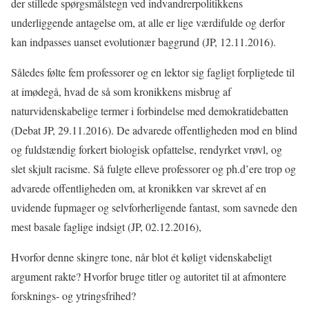
der stillede spørgsmålstegn ved indvandrerpolitikkens
underliggende antagelse om, at alle er lige værdifulde og derfor
kan indpasses uanset evolutionær baggrund (JP, 12.11.2016).
Således følte fem professorer og en lektor sig fagligt forpligtede til
at imødegå, hvad de så som kronikkens misbrug af
naturvidenskabelige termer i forbindelse med demokratidebatten
(Debat JP, 29.11.2016). De advarede offentligheden mod en blind
og fuldstændig forkert biologisk opfattelse, rendyrket vrøvl, og
slet skjult racisme. Så fulgte elleve professorer og ph.d’ere trop og
advarede offentligheden om, at kronikken var skrevet af en
uvidende fupmager og selvforherligende fantast, som savnede den
mest basale faglige indsigt (JP, 02.12.2016),
Hvorfor denne skingre tone, når blot ét køligt videnskabeligt
argument rakte? Hvorfor bruge titler og autoritet til at afmontere
forsknings- og ytringsfrihed?