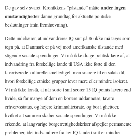
under ingen
De gav selv svaret: Kronikkens ”påstande” måtte
omstændigheder
danne grundlag for aktuelle politiske
beslutninger (min fremhævning).
Dette indebærer, at indvandreres IQ snit på 86 ikke må tages som
tegn på, at Danmark er på vej mod amerikanske tilstande med
stigende sociale spændinger. Vi må ikke drage politisk lære af, at
indvandring fra forskellige lande til USA ikke førte til den
favoriserede kulturelle smeltedigel, men snarere til en salatskål,
hvori forskellige etniske grupper lever mere eller mindre isoleret.
Vi må ikke forstå, at når sorte i snit scorer 15 IQ points lavere end
hvide, så får mange af dem en kortere uddannelse, lavere
erhvervsstatus, og højere kriminalitetsrate, og bor i ghettoer,
hvilket alt sammen skaber sociale spændinger. Vi må ikke
erkende, at langvarige borgerrettighedskriser afspejler permanente
problemer, idet indvandrere fra lav-IQ lande i snit er mindre