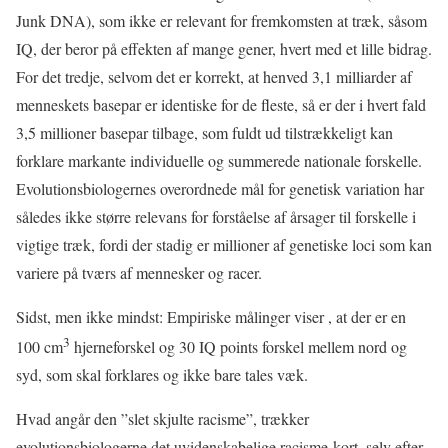
Junk DNA), som ikke er relevant for fremkomsten at træk, såsom
IQ, der beror på effekten af mange gener, hvert med et lille bidrag.
For det tredje, selvom det er korrekt, at henved 3,1 milliarder af
menneskets basepar er identiske for de fleste, så er der i hvert fald
3,5 millioner basepar tilbage, som fuldt ud tilstrækkeligt kan
forklare markante individuelle og summerede nationale forskelle.
Evolutionsbiologernes overordnede mål for genetisk variation har
således ikke større relevans for forståelse af årsager til forskelle i
vigtige træk, fordi der stadig er millioner af genetiske loci som kan
variere på tværs af mennesker og racer.
Sidst, men ikke mindst: Empiriske målinger viser , at der er en
3
100 cm
hjerneforskel og 30 IQ points forskel mellem nord og
syd, som skal forklares og ikke bare tales væk.
Hvad angår den ”slet skjulte racisme”, trækker
evolutionsbiologerne det uvidenskabelige racisme-kort, selv efter