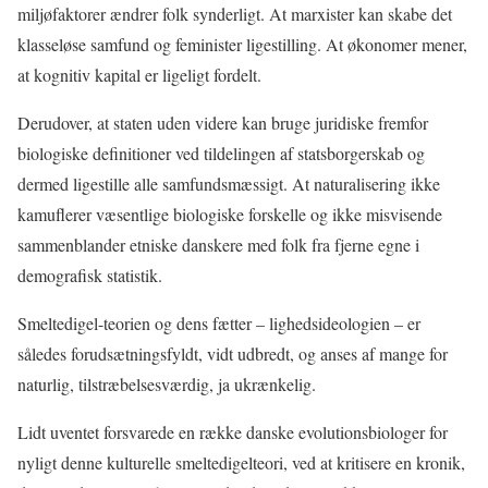
miljøfaktorer ændrer folk synderligt. At marxister kan skabe det
klasseløse samfund og feminister ligestilling. At økonomer mener,
at kognitiv kapital er ligeligt fordelt.
Derudover, at staten uden videre kan bruge juridiske fremfor
biologiske definitioner ved tildelingen af statsborgerskab og
dermed ligestille alle samfundsmæssigt. At naturalisering ikke
kamuflerer væsentlige biologiske forskelle og ikke misvisende
sammenblander etniske danskere med folk fra fjerne egne i
demografisk statistik.
Smeltedigel-teorien og dens fætter – lighedsideologien – er
således forudsætningsfyldt, vidt udbredt, og anses af mange for
naturlig, tilstræbelsesværdig, ja ukrænkelig.
Lidt uventet forsvarede en række danske evolutionsbiologer for
nyligt denne kulturelle smeltedigelteori, ved at kritisere en kronik,