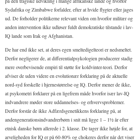
på den tragiske udvikling i mange afrikanske lande og hvorfor
Sydafrika og Zimbabwe forfalder, efter at hvide flygter eller jages
ud. De forholder politikerne relevant viden om hvorfor militær og
anden intervention ikke udløser fuldt demokratiske tilstande i lav-
IQ lande som Irak og Afghanistan.
De har end ikke set, at deres egen smeltedigelteori er nedsmeltet.
Derfor negligerer de, at differentialpsykologien producerer stadig
mere overbevisende empiri til støtte for koldvinter-teori. Derfor
afviser de uden videre en evolutionær forklaring på de aktuelle
nord-syd forskelle i hjernestørrelse og IQ. Derfor mener de ikke,
at psykometri forklarer på en ligefrem måde hvorfor især lav-IQ
indvandrere møder store uddannelses- og erhvervsproblemer.
Derfor forstår de ikke Adfærdsgenetikkens forklaring på, at
andengenerationsindvandrerbørn i snit må ligge 1 – 1½ år efter
etnisk danske børn allerede i 2. klasse. De tager ikke højde for, at
arveligheden for IQ er på 60-80% og chokeres derfor når det viser