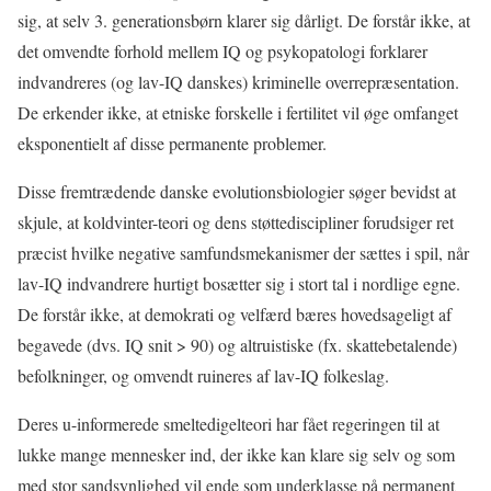
sig, at selv 3. generationsbørn klarer sig dårligt. De forstår ikke, at
det omvendte forhold mellem IQ og psykopatologi forklarer
indvandreres (og lav-IQ danskes) kriminelle overrepræsentation.
De erkender ikke, at etniske forskelle i fertilitet vil øge omfanget
eksponentielt af disse permanente problemer.
Disse fremtrædende danske evolutionsbiologier søger bevidst at
skjule, at koldvinter-teori og dens støttediscipliner forudsiger ret
præcist hvilke negative samfundsmekanismer der sættes i spil, når
lav-IQ indvandrere hurtigt bosætter sig i stort tal i nordlige egne.
De forstår ikke, at demokrati og velfærd bæres hovedsageligt af
begavede (dvs. IQ snit > 90) og altruistiske (fx. skattebetalende)
befolkninger, og omvendt ruineres af lav-IQ folkeslag.
Deres u-informerede smeltedigelteori har fået regeringen til at
lukke mange mennesker ind, der ikke kan klare sig selv og som
med stor sandsynlighed vil ende som underklasse på permanent