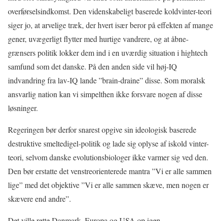
overførselsindkomst. Den videnskabeligt baserede koldvinter-teori
siger jo, at arvelige træk, der hvert især beror på effekten af mange
gener, uvægerligt flytter med hurtige vandrere, og at åbne-
grænsers politik lokker dem ind i en uværdig situation i hightech
samfund som det danske. På den anden side vil høj-IQ
indvandring fra lav-IQ lande ”brain-draine” disse. Som moralsk
ansvarlig nation kan vi simpelthen ikke forsvare nogen af disse
løsninger.
Regeringen bør derfor snarest opgive sin ideologisk baserede
destruktive smeltedigel-politik og lade sig oplyse af iskold vinter-
teori, selvom danske evolutionsbiologer ikke varmer sig ved den.
Den bør erstatte det venstreorienterede mantra ”Vi er alle sammen
lige” med det objektive ”Vi er alle sammen skæve, men nogen er
skævere end andre”.
Det ville rette Danmark, Europa og USA op igen.