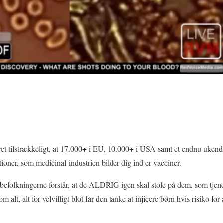
ret tilstrækkeligt, at 17.000+ i EU, 10.000+ i USA samt et endnu ukendt 
oner, som medicinal-industrien bilder dig ind er vacciner.
 befolkningerne forstår, at de ALDRIG igen skal stole på dem, som tjener
m alt, alt for velvilligt blot får den tanke at injicere børn hvis risiko fo