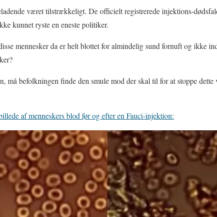
eladende været tilstrækkeligt. De officielt registrerede injektions-dødsfal
ikke kunnet ryste en eneste politiker.
sse mennesker da er helt blottet for almindelig sund fornuft og ikke i
ker?
an, må befolkningen finde den smule mod der skal til for at stoppe det
illede af menneskers blod før og efter en Fauci-injektion: