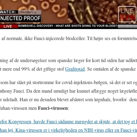
e af normale, ikke Fauci-injicerede blodceller. Til højre ses en forstørrel
ning af de undersøgelser som spanske læger for kort tid siden har udført
t mere end 99% af det giftige stof
Grafitoxid
. Se omtalen af de spanske
om har slået på stortromme for covid-injektions-bølgen, så det er set og 
nthony Fauci. Da den mand umuligt har kunnet aflægge noget lægeløfte
 her udeladt. Han er nu desuden blevet afsløret som løgnhals, hvorfor
den
Fauci-virussen
 Wuhan-virussen men
:
erfor Kongressen, havde Fauci sådanne mængder at skjule, at det tog et hel
han løj. Kina-virussen er i virkeligheden en NIH-virus eller en Fauci-vi