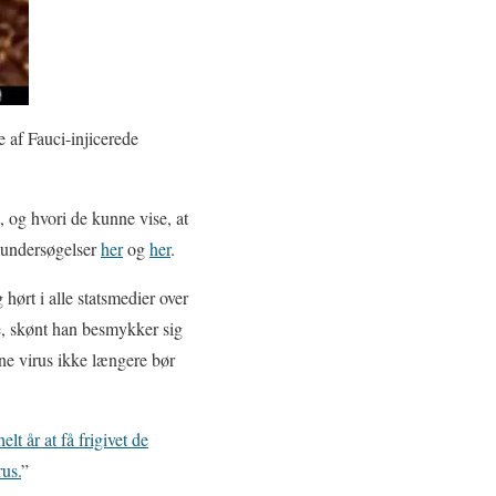
se af Fauci-injicerede
, og hvori de kunne vise, at
 undersøgelser
her
og
her
.
hørt i alle statsmedier over
, skønt han besmykker sig
ne virus ikke længere bør
t år at få frigivet de
rus.
”