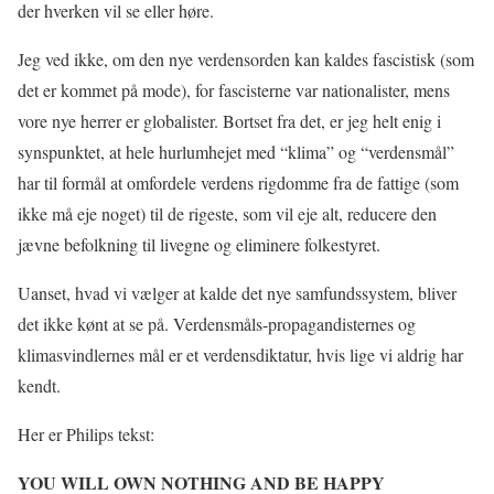
der hverken vil se eller høre.
Jeg ved ikke, om den nye verdensorden kan kaldes fascistisk (som
det er kommet på mode), for fascisterne var nationalister, mens
vore nye herrer er globalister. Bortset fra det, er jeg helt enig i
synspunktet, at hele hurlumhejet med “klima” og “verdensmål”
har til formål at omfordele verdens rigdomme fra de fattige (som
ikke må eje noget) til de rigeste, som vil eje alt, reducere den
jævne befolkning til livegne og eliminere folkestyret.
Uanset, hvad vi vælger at kalde det nye samfundssystem, bliver
det ikke kønt at se på. Verdensmåls-propagandisternes og
klimasvindlernes mål er et verdensdiktatur, hvis lige vi aldrig har
kendt.
Her er Philips tekst:
YOU WILL OWN NOTHING AND BE HAPPY