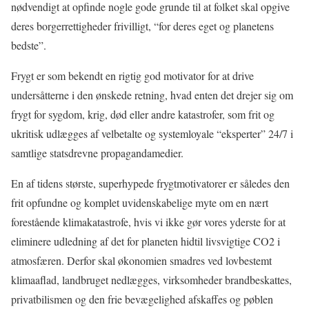
nødvendigt at opfinde nogle gode grunde til at folket skal opgive
deres borgerrettigheder frivilligt, “for deres eget og planetens
bedste”.
Frygt er som bekendt en rigtig god motivator for at drive
undersåtterne i den ønskede retning, hvad enten det drejer sig om
frygt for sygdom, krig, død eller andre katastrofer, som frit og
ukritisk udlægges af velbetalte og systemloyale “eksperter” 24/7 i
samtlige statsdrevne propagandamedier.
En af tidens største, superhypede frygtmotivatorer er således den
frit opfundne og komplet uvidenskabelige myte om en nært
forestående klimakatastrofe, hvis vi ikke gør vores yderste for at
eliminere udledning af det for planeten hidtil livsvigtige CO2 i
atmosfæren. Derfor skal økonomien smadres ved lovbestemt
klimaaflad, landbruget nedlægges, virksomheder brandbeskattes,
privatbilismen og den frie bevægelighed afskaffes og pøblen