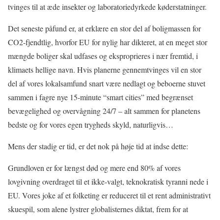
tvinges til at æde insekter og laboratoriedyrkede køderstatninger.
Det seneste påfund er, at erklære en stor del af boligmassen for
CO2-fjendtlig, hvorfor EU for nylig har dikteret, at en meget stor
mængde boliger skal udfases og eksproprieres i nær fremtid, i
klimaets hellige navn. Hvis planerne gennemtvinges vil en stor
del af vores lokalsamfund snart være nedlagt og beboerne stuvet
sammen i fagre nye 15-minute “smart cities” med begrænset
bevægelighed og overvågning 24/7 – alt sammen for planetens
bedste og for vores egen trygheds skyld, naturligvis…
Mens der stadig er tid, er det nok på høje tid at indse dette:
Grundloven er for længst død og mere end 80% af vores
lovgivning overdraget til et ikke-valgt, teknokratisk tyranni nede i
EU. Vores joke af et folketing er reduceret til et rent administrativt
skuespil, som alene lystrer globalisternes diktat, frem for at