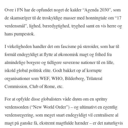
Ovre i FN har de opfundet noget de kalder “Agenda 2030”, som
de skamsælger til de troskyldige masser med honningtale om “17
verdensmål”, lighed, bæredygtighed, tryghed samt en vis herre og
hans pumpestok.
I virkeligheden handler det om fascisme på steroider, som har til
formål endegyldigt at flytte al økonomisk magt og frihed fra
almindelige borgere og tidligere suveræne nationer til en lille,
iskold global politisk elite. Godt bakket op af korrupte
organisationer som WEF, WHO, Bilderberg, Trilateral
Commission, Club of Rome, etc.
For at opfylde disse globalisters våde drøm om en spritny
verdensorden (“New World Order”) – og ultimativt en egentlig
verdensregering, som meget snart endegyldigt vil centralisere al
magt på ganske få, ekstremt magtfulde hænder – er det naturligvis