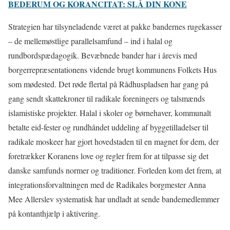
BEDERUM OG KORANCITAT: SLÅ DIN KONE
Strategien har tilsyneladende været at pakke bandernes rugekasser
– de mellemøstlige parallelsamfund – ind i halal og
rundbordspædagogik. Bevæbnede bander har i årevis med
borgerrepræsentationens vidende brugt kommunens Folkets Hus
som mødested. Det røde flertal på Rådhuspladsen har gang på
gang sendt skattekroner til radikale foreningers og talsmænds
islamistiske projekter. Halal i skoler og børnehaver, kommunalt
betalte eid-fester og rundhåndet uddeling af byggetilladelser til
radikale moskeer har gjort hovedstaden til en magnet for dem, der
foretrækker Koranens love og regler frem for at tilpasse sig det
danske samfunds normer og traditioner. Forleden kom det frem, at
integrationsforvaltningen med de Radikales borgmester Anna
Mee Allerslev systematisk har undladt at sende bandemedlemmer
på kontanthjælp i aktivering.