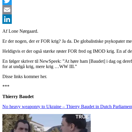
Facebook
Twitter
Email
LinkedIn
Af Lone Nørgaard.
Er der nogen, der er FOR krig? Ja da. De globalistiske psykopater m
Heldigvis er der også stærke røster FOR fred og IMOD krig. En af d
En følger skriver til NewSpeek: ”At høre ham [Baudet] i dag og dereft
for at undgå krig, mere krig …WW III.”
Disse links kommer her.
***
Thierry Baudet
No heavy weaponry to Ukraine – Thierry Baudet in Dutch Parliamen