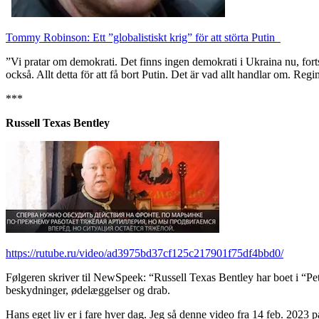
Tommy Robinson: Ett ”globalistiskt krig” för att störta Putin
”Vi pratar om demokrati. Det finns ingen demokrati i Ukraina nu, fort
också. Allt detta för att få bort Putin. Det är vad allt handlar om. Reg
***
Russell Texas Bentley
https://rutube.ru/video/ad3975bd37cf125c217901f75df4bbd0/
Følgeren skriver til NewSpeek: “Russell Texas Bentley har boet i “
Pe
beskydninger, ødelæggelser og drab.
Hans eget liv er i fare hver dag. Jeg så denne video fra 14 feb. 2023 p