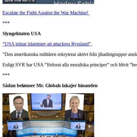
Escalate the Fight Against the War Machine!
***
Slyngelstaten USA
”USA tränar islamister att attackera Ryssland”
”Den amerikanska militären rekryterar aktivt från jihadistgrupper anslut
Enligt SVR har USA ”förlorat alla moraliska principer” och blivit ”bes
***
Sådan belønner Mr. Globals lakajer hinanden