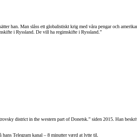
sätter han. Man slåss ett globalistiskt krig med våra pengar och amerik
imskifte i Ryssland. De vill ha regimskifte i Ryssland.”
trovsky district in the western part of Donetsk.” siden 2015. Han besk
å hans Telegram kanal – 8 minutter værd at lytte til.