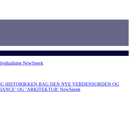
dividualisme
NewSpeek
OG HISTORIKKEN BAG DEN NYE VERDENSORDEN OG
LIANCE’ OG ‘ARKITEKTUR’
NewSpeek