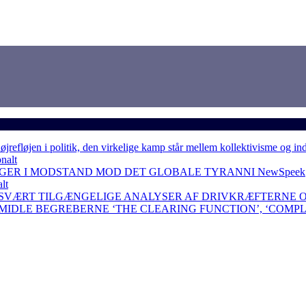
løjen i politik, den virkelige kamp står mellem kollektivisme og in
nalt
NGER I MODSTAND MOD DET GLOBALE TYRANNI
NewSpeek
lt
 SVÆRT TILGÆNGELIGE ANALYSER AF DRIVKRÆFTERNE 
RMIDLE BEGREBERNE ‘THE CLEARING FUNCTION’, ‘COMP