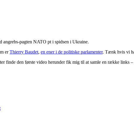
ed angrebs-pagten NATO pt i spidsen i Ukraine.
em er
Thierry Baudet
,
en ener i de politiske parlamenter
. Tænk hvis vi ha
er finde den første video herunder fik mig til at samle en række links 
t