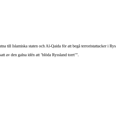
na till Islamiska staten och Al-Qaida för att begå terroristattacker i Ry
att av den galna idén att ’blöda Ryssland torrt’”.