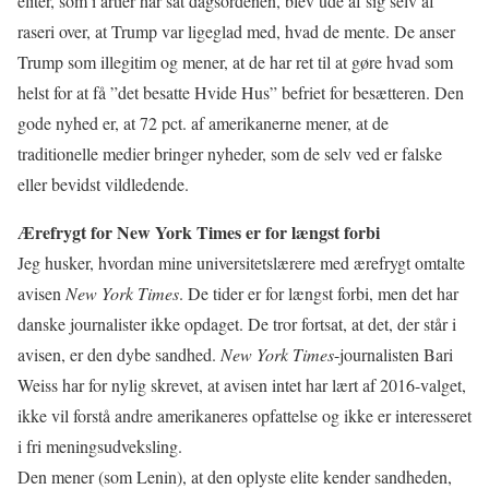
eliter, som i årtier har sat dagsordenen, blev ude af sig selv af
raseri over, at Trump var ligeglad med, hvad de mente. De anser
Trump som illegitim og mener, at de har ret til at gøre hvad som
helst for at få ”det besatte Hvide Hus” befriet for besætteren. Den
gode nyhed er, at 72 pct. af amerikanerne mener, at de
traditionelle medier bringer nyheder, som de selv ved er falske
eller bevidst vildledende.
Ærefrygt for New York Times er for længst forbi
Jeg husker, hvordan mine universitetslærere med ærefrygt omtalte
avisen
New York Times
. De tider er for længst forbi, men det har
danske journalister ikke opdaget. De tror fortsat, at det, der står i
avisen, er den dybe sandhed.
New York Times
-journalisten Bari
Weiss har for nylig skrevet, at avisen intet har lært af 2016-valget,
ikke vil forstå andre amerikaneres opfattelse og ikke er interesseret
i fri meningsudveksling.
Den mener (som Lenin), at den oplyste elite kender sandheden,