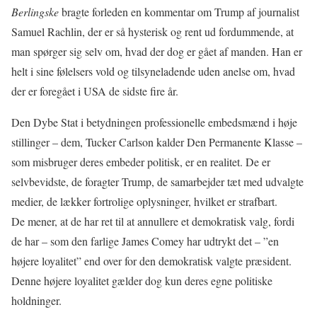
Berlingske
bragte forleden en kommentar om Trump af journalist
Samuel Rachlin, der er så hysterisk og rent ud fordummende, at
man spørger sig selv om, hvad der dog er gået af manden. Han er
helt i sine følelsers vold og tilsyneladende uden anelse om, hvad
der er foregået i USA de sidste fire år.
Den Dybe Stat i betydningen professionelle embedsmænd i høje
stillinger – dem, Tucker Carlson kalder Den Permanente Klasse –
som misbruger deres embeder politisk, er en realitet. De er
selvbevidste, de foragter Trump, de samarbejder tæt med udvalgte
medier, de lækker fortrolige oplysninger, hvilket er strafbart.
De mener, at de har ret til at annullere et demokratisk valg, fordi
de har – som den farlige James Comey har udtrykt det – ”en
højere loyalitet” end over for den demokratisk valgte præsident.
Denne højere loyalitet gælder dog kun deres egne politiske
holdninger.