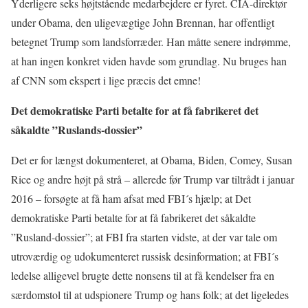
Yderligere seks højtstående medarbejdere er fyret. CIA-direktør
under Obama, den uligevægtige John Brennan, har offentligt
betegnet Trump som landsforræder. Han måtte senere indrømme,
at han ingen konkret viden havde som grundlag. Nu bruges han
af CNN som ekspert i lige præcis det emne!
Det demokratiske Parti betalte for at få fabrikeret det
såkaldte ”Ruslands-dossier”
Det er for længst dokumenteret, at Obama, Biden, Comey, Susan
Rice og andre højt på strå – allerede før Trump var tiltrådt i januar
2016 – forsøgte at få ham afsat med FBI´s hjælp; at Det
demokratiske Parti betalte for at få fabrikeret det såkaldte
”Rusland-dossier”; at FBI fra starten vidste, at der var tale om
utroværdig og udokumenteret russisk desinformation; at FBI´s
ledelse alligevel brugte dette nonsens til at få kendelser fra en
særdomstol til at udspionere Trump og hans folk; at det ligeledes