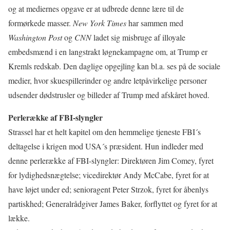
og at mediernes opgave er at udbrede denne lære til de
formørkede masser.
New York Times
har sammen med
Washington Post
og
CNN
ladet sig misbruge af illoyale
embedsmænd i en langstrakt løgnekampagne om, at Trump er
Kremls redskab. Den daglige opgejling kan bl.a. ses på de sociale
medier, hvor skuespillerinder og andre letpåvirkelige personer
udsender dødstrusler og billeder af Trump med afskåret hoved.
Perlerække af FBI-slyngler
Strassel har et helt kapitel om den hemmelige tjeneste FBI´s
deltagelse i krigen mod USA´s præsident. Hun indleder med
denne perlerække af FBI-slyngler: Direktøren Jim Comey, fyret
for lydighedsnægtelse; vicedirektør Andy McCabe, fyret for at
have løjet under ed; senioragent Peter Strzok, fyret for åbenlys
partiskhed; Generalrådgiver James Baker, forflyttet og fyret for at
lække.