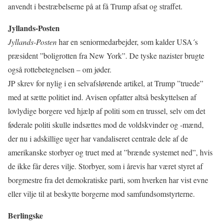
anvendt i bestræbelserne på at få Trump afsat og straffet.
Jyllands-Posten
Jyllands-Posten
har en seniormedarbejder, som kalder USA´s
præsident ”boligrotten fra New York”. De tyske nazister brugte
også rottebetegnelsen – om jøder.
JP skrev for nylig i en selvafslørende artikel, at Trump ”truede”
med at sætte politiet ind. Avisen opfatter altså beskyttelsen af
lovlydige borgere ved hjælp af politi som en trussel, selv om det
føderale politi skulle indsættes mod de voldskvinder og -mænd,
der nu i adskillige uger har vandaliseret centrale dele af de
amerikanske storbyer og truet med at ”brænde systemet ned”, hvis
de ikke får deres vilje. Storbyer, som i årevis har været styret af
borgmestre fra det demokratiske parti, som hverken har vist evne
eller vilje til at beskytte borgerne mod samfundsomstyrterne.
Berlingske