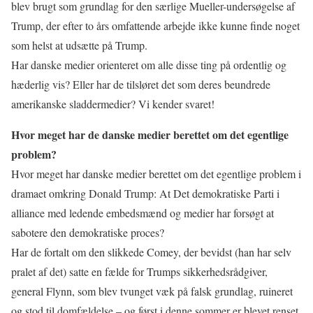
blev brugt som grundlag for den særlige Mueller-undersøgelse af
Trump, der efter to års omfattende arbejde ikke kunne finde noget
som helst at udsætte på Trump.
Har danske medier orienteret om alle disse ting på ordentlig og
hæderlig vis? Eller har de tilsløret det som deres beundrede
amerikanske sladdermedier? Vi kender svaret!
Hvor meget har de danske medier berettet om det egentlige
problem?
Hvor meget har danske medier berettet om det egentlige problem i
dramaet omkring Donald Trump: At Det demokratiske Parti i
alliance med ledende embedsmænd og medier har forsøgt at
sabotere den demokratiske proces?
Har de fortalt om den slikkede Comey, der bevidst (han har selv
pralet af det) satte en fælde for Trumps sikkerhedsrådgiver,
general Flynn, som blev tvunget væk på falsk grundlag, ruineret
og stod til domfældelse – og først i denne sommer er blevet renset,