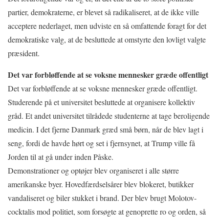
partier, demokraterne, er blevet så radikaliseret, at de ikke ville
acceptere nederlaget, men udviste en så omfattende foragt for det
demokratiske valg, at de besluttede at omstyrte den lovligt valgte
præsident.
Det var forbløffende at se voksne mennesker græde offentligt
Det var forbløffende at se voksne mennesker græde offentligt.
Studerende på et universitet besluttede at organisere kollektiv
gråd. Et andet universitet tilrådede studenterne at tage beroligende
medicin. I det fjerne Danmark græd små børn, når de blev lagt i
seng, fordi de havde hørt og set i fjernsynet, at Trump ville få
Jorden til at gå under inden Påske.
Demonstrationer og optøjer blev organiseret i alle større
amerikanske byer. Hovedfærdselsårer blev blokeret, butikker
vandaliseret og biler stukket i brand. Der blev brugt Molotov-
cocktalis mod politiet, som forsøgte at genoprette ro og orden, så