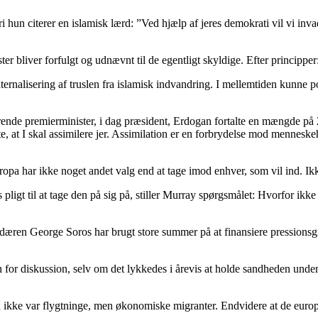
un citerer en islamisk lærd: ”Ved hjælp af jeres demokrati vil vi invade
r bliver forfulgt og udnævnt til de egentligt skyldige. Efter princippe
ternalisering af truslen fra islamisk indvandring. I mellemtiden kunne p
rende premierminister, i dag præsident, Erdogan fortalte en mængde på 
e, at I skal assimilere jer. Assimilation er en forbrydelse mod menneske
 har ikke noget andet valg end at tage imod enhver, som vil ind. Ikk
ligt til at tage den på sig på, stiller Murray spørgsmålet: Hvorfor ik
dæren George Soros har brugt store summer på at finansiere pressionsgru
n for diskussion, selv om det lykkedes i årevis at holde sandheden unde
ikke var flygtninge, men økonomiske migranter. Endvidere at de europæi