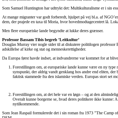
Som Samuel Huntington har udtrykt det: Multikulturalisme er i sin ess
At mange migranter var godt forberedt, hjulpet på vej bl.a. af NGO’er
dem, der prajede en taxa til Moria, hvor hovedmodtagecentret lå. Lokal
Men flere europæiske lande begyndte at lukke deres grænser.
Professor Bassam Tibis begreb ’Leitkultur’
Douglas Murray vier nogle sider til at diskutere politilogen professor
adskillelse af kirke og stat og menneskerettigheder.
Da Europa først havde indset, at indvandrerne var kommet for at blive, 
Forestillingen om, at europæiske lande kunne være en ny type m
synspunkt, der aldrig vandt genklang hos andre end eliten, der b
faktisk stammede fra den islamiske verden. Europas stort set mon
Forestillingen om, at det hele var en løgn – og at den almindel
Overalt kunne borgerne se, hvad deres politikere ikke kunne: At 
nytilkommende.
Som Jean Raspail formulerede det i sin roman fra 1973 ”The Camp of th
DEM.