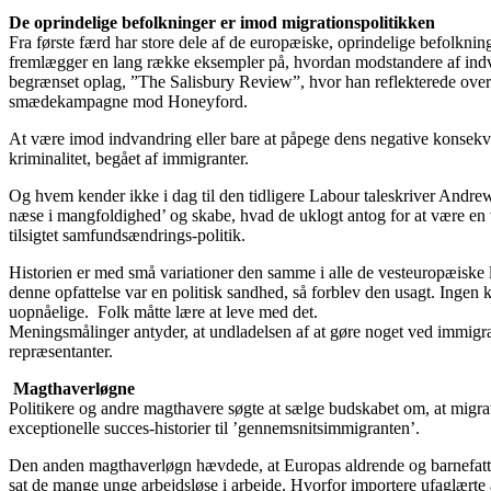
De oprindelige befolkninger er imod migrationspolitikken
Fra første færd har store dele af de europæiske, oprindelige befolkning
fremlægger en lang række eksempler på, hvordan modstandere af indvandr
begrænset oplag, ”The Salisbury Review”, hvor han reflekterede over 
smædekampagne mod Honeyford.
At være imod indvandring eller bare at påpege dens negative konsekven
kriminalitet, begået af immigranter.
Og hvem kender ikke i dag til den tidligere Labour taleskriver Andrew
næse i mangfoldighed’ og skabe, hvad de uklogt antog for at være en v
tilsigtet samfundsændrings-politik.
Historien er med små variationer den samme i alle de vesteuropæiske l
denne opfattelse var en politisk sandhed, så forblev den usagt. Ingen ku
uopnåelige. Folk måtte lære at leve med det.
Meningsmålinger antyder, at undladelsen af at gøre noget ved immigrat
repræsentanter.
Magthaverløgne
Politikere og andre magthavere søgte at sælge budskabet om, at migr
exceptionelle succes-historier til ’gennemsnitsimmigranten’.
Den anden magthaverløgn hævdede, at Europas aldrende og barnefattige b
sat de mange unge arbejdsløse i arbejde. Hvorfor importere ufaglærte 