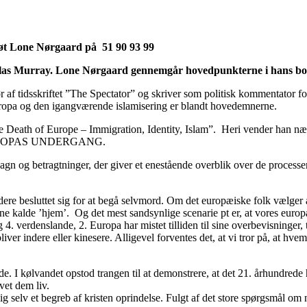
ard på 51 90 93 99
ouglas Murray. Lone Nørgaard gennemgår hovedpunkterne i hans b
ør af tidsskriftet ”The Spectator” og skriver som politisk kommentator 
uropa og den igangværende islamisering er blandt hovedemnerne.
e Death of Europe – Immigration, Identity, Islam”. Heri vender han næst
ær: EUROPAS UNDERGANG.
gn og betragtninger, der giver et enestående overblik over de processer
dere besluttet sig for at begå selvmord. Om det europæiske folk vælger at
nne kalde ’hjem’. Og det mest sandsynlige scenarie pt er, at vores europ
4. verdenslande, 2. Europa har mistet tilliden til sine overbevisninger,
liver indere eller kinesere. Alligevel forventes det, at vi tror på, at hve
de. I kølvandet opstod trangen til at demonstrere, at det 21. århundrede 
vet dem liv.
g selv et begreb af kristen oprindelse. Fulgt af det store spørgsmål om 