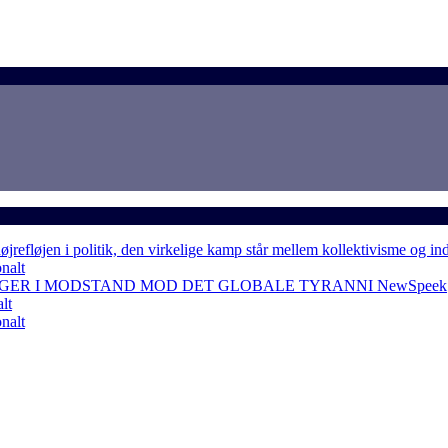
løjen i politik, den virkelige kamp står mellem kollektivisme og in
nalt
NGER I MODSTAND MOD DET GLOBALE TYRANNI
NewSpeek
lt
nalt