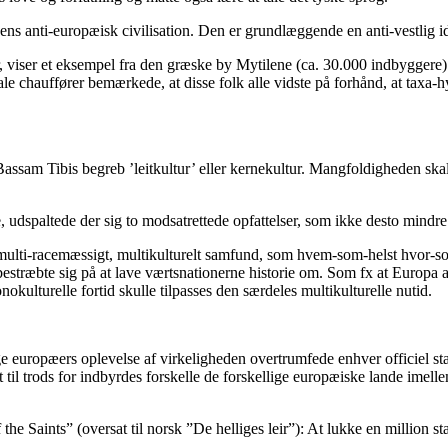
ens anti-europæisk civilisation. Den er grundlæggende en anti-vestlig i
, viser et eksempel fra den græske by Mytilene (ca. 30.000 indbyggere).
e chauffører bemærkede, at disse folk alle vidste på forhånd, at taxa-h
 Bassam Tibis begreb ’leitkultur’ eller kernekultur. Mangfoldigheden sk
udspaltede der sig to modsatrettede opfattelser, som ikke desto mindre l
ulti-racemæssigt, multikulturelt samfund, som hvem-som-helst hvor-som-
estræbte sig på at lave værtsnationerne historie om. Som fx at Europa al
okulturelle fortid skulle tilpasses den særdeles multikulturelle nutid.
ige europæers oplevelse af virkeligheden overtrumfede enhver officiel st
til trods for indbyrdes forskelle de forskellige europæiske lande imell
e Saints” (oversat til norsk ”De helliges leir”): At lukke en million s