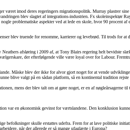
er været imod deres regeringers migrationspolitik. Murray plastrer sine s
ingen blev slagtet af integrations-industrien. Fx skoleinspektør Ray Ho
nogle problematiske aspekter ved at lede en skole, hvor 90 procent af 
ser blev truende for renomme, karrierer og levebrød. Til trods for at d
 Neathers afsløring i 2009 af, at Tony Blairs regering helt bevidste sl
ælgerskare, der efterfølgende ville være loyal over for Labour. Fremtræ
ande. Måske blev der ikke for alvor gjort noget for at vende udviklinge
nne blive valgt på en sådan platform, så en kontinental tradition rejste 
ionen, mens der blev talt om at gøre noget, er en af nøgleårsagerne ti
ation var en økonomisk gevinst for værtslandene. Den konklusion kunne
efolkninger skulle erstattes udefra. Frem for at lave politiske initiat
arbejdere, når der allerede er så mange ufaglærte i Europa?