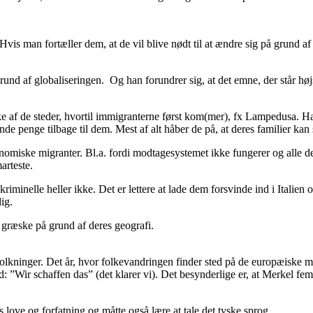
 Hvis man fortæller dem, at de vil blive nødt til at ændre sig på grund af 
nd af globaliseringen. Og han forundrer sig, at det emne, der står højs
kke af de steder, hvortil immigranterne først kom(mer), fx Lampedusa. H
 penge tilbage til dem. Mest af alt håber de på, at deres familier kan sl
omiske migranter. Bl.a. fordi modtagesystemet ikke fungerer og alle de t
arteste.
minelle heller ikke. Det er lettere at lade dem forsvinde ind i Italien
ig.
e græske på grund af deres geografi.
befolkninger. Det år, hvor folkevandringen finder sted på de europæis
 ”Wir schaffen das” (det klarer vi). Det besynderlige er, at Merkel fem å
love og forfatning og måtte også lære at tale det tyske sprog.