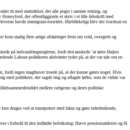
ider til med statistikker, der alle peger i samme retning, og
neyford, der offentliggjorde et skriv i et lille tidsskrift med
eleverne havde immigrant-forældre. Øjeblikkeligt blev der iværksat en
er kom stadig flere artige afsløringer frem om vold, overgreb og
ækkede på indvandringsreglerne, fordi den ønskede ’at tørre Højres
dende Labour-politikeres aktiviteter tyder på, at der var tale om en
n, fordi ingen magthaver troede på, at der kunne gøres noget. Hvis
sig med politikere, der sagde ting og aflagde løfter, som de vidste var
l tillidssammenbruddet mellem vælgerne og deres politiske
 kun drages ved at manipulere med fakta og gøre enkeltstående,
iver i forhold til den indfødte befolkning: Hæve pensionsalderen og få