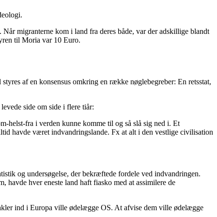
deologi.
 Når migranterne kom i land fra deres både, var der adskillige blandt
yren til Moria var 10 Euro.
al styres af en konsensus omkring en række nøglebegreber: En retsstat,
evede side om side i flere tiår:
helst-fra i verden kunne komme til og så slå sig ned i. Et
tid havde været indvandringslande. Fx at alt i den vestlige civilisation
atistik og undersøgelse, der bekræftede fordele ved indvandringen.
em, havde hver eneste land haft fiasko med at assimilere de
takler ind i Europa ville ødelægge OS. At afvise dem ville ødelægge