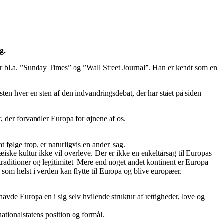
og.
for bl.a. ”Sunday Times” og ”Wall Street Journal”. Han er kendt som en
en hver en sten af den indvandringsdebat, der har stået på siden
, der forvandler Europa for øjnene af os.
 følge trop, er naturligvis en anden sag.
æiske kultur ikke vil overleve. Der er ikke en enkeltårsag til Europas
 traditioner og legitimitet. Mere end noget andet kontinent er Europa
m som helst i verden kan flytte til Europa og blive europæer.
havde Europa en i sig selv hvilende struktur af rettigheder, love og
nationalstatens position og formål.