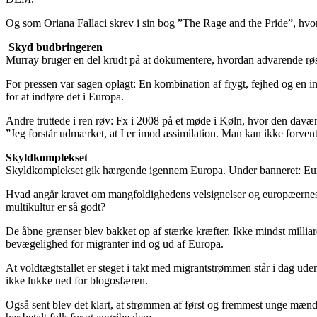
Og som Oriana Fallaci skrev i sin bog ”The Rage and the Pride”, hvori h
Skyd budbringeren
Murray bruger en del krudt på at dokumentere, hvordan advarende røste
For pressen var sagen oplagt: En kombination af frygt, fejhed og en in
for at indføre det i Europa.
Andre truttede i ren røv: Fx i 2008 på et møde i Køln, hvor den davæ
”Jeg forstår udmærket, at I er imod assimilation. Man kan ikke forvent
Skyldkomplekset
Skyldkomplekset gik hærgende igennem Europa. Under banneret: Europa
Hvad angår kravet om mangfoldighedens velsignelser og europæernes p
multikultur er så godt?
De åbne grænser blev bakket op af stærke kræfter. Ikke mindst milliar
bevægelighed for migranter ind og ud af Europa.
At voldtægtstallet er steget i takt med migrantstrømmen står i dag ude
ikke lukke ned for blogosfæren.
Også sent blev det klart, at strømmen af først og fremmest unge mænd 