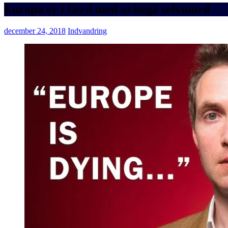
Europa er i færd med at begå selvmord
december 24, 2018
Indvandring