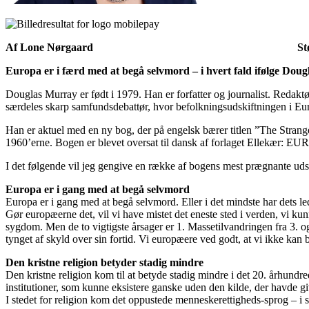
Af Lone Nørgaard Støt Lone Nørga
Europa er i færd med at begå selvmord – i hvert fald ifølge D
Douglas Murray er født i 1979. Han er forfatter og journalist. Redakt
særdeles skarp samfundsdebattør, hvor befolkningsudskiftningen i E
Han er aktuel med en ny bog, der på engelsk bærer titlen ”The Strang
1960’erne. Bogen er blevet oversat til dansk af forlaget Ellek
I det følgende vil jeg gengive en række af bogens mest prægnante udsa
Europa er i gang med at begå selvmord
Europa er i gang med at begå selvmord. Eller i det mindste har dets le
Gør europæerne det, vil vi have mistet det eneste sted i verden, vi ku
sygdom. Men de to vigtigste årsager er 1. Massetilvandringen fra 3. og 
tynget af skyld over sin fortid. Vi europæere ved godt, at vi ikke kan b
Den kristne religion betyder stadig mindre
Den kristne religion kom til at betyde stadig mindre i det 20. århundre
institutioner, som kunne eksistere ganske uden den kilde, der havde gi
I stedet for religion kom det oppustede menneskerettigheds-sprog – i si