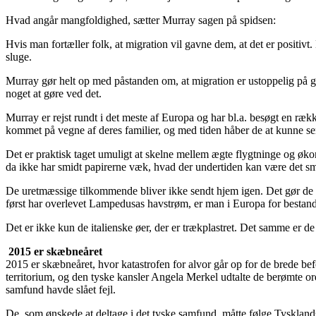
Hvad angår mangfoldighed, sætter Murray sagen på spidsen:
Hvis man fortæller folk, at migration vil gavne dem, at det er positivt.
sluge.
Murray gør helt op med påstanden om, at migration er ustoppelig på gru
noget at gøre ved det.
Murray er rejst rundt i det meste af Europa og har bl.a. besøgt en ræ
kommet på vegne af deres familier, og med tiden håber de at kunne sende
Det er praktisk taget umuligt at skelne mellem ægte flygtninge og økon
da ikke har smidt papirerne væk, hvad der undertiden kan være det sm
De uretmæssige tilkommende bliver ikke sendt hjem igen. Det gør de kri
først har overlevet Lampedusas havstrøm, er man i Europa for bestand
Det er ikke kun de italienske øer, der er trækplastret. Det samme er d
2015 er skæbneåret
2015 er skæbneåret, hvor katastrofen for alvor går op for de brede 
territorium, og den tyske kansler Angela Merkel udtalte de berømte ord:
samfund havde slået fejl.
De, som ønskede at deltage i det tyske samfund, måtte følge Tysklands 