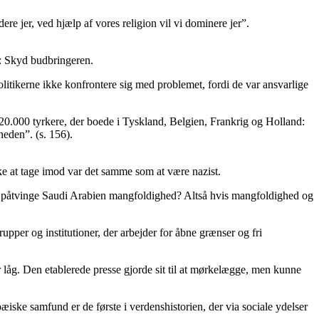
re jer, ved hjælp af vores religion vil vi dominere jer”.
r: Skyd budbringeren.
olitikerne ikke konfrontere sig med problemet, fordi de var ansvarlige
20.000 tyrkere, der boede i Tyskland, Belgien, Frankrig og Holland:
heden”. (s. 156).
e at tage imod var det samme som at være nazist.
ke påtvinge Saudi Arabien mangfoldighed? Altså hvis mangfoldighed og
pper og institutioner, der arbejder for åbne grænser og fri
r låg. Den etablerede presse gjorde sit til at mørkelægge, men kunne
ske samfund er de første i verdenshistorien, der via sociale ydelser