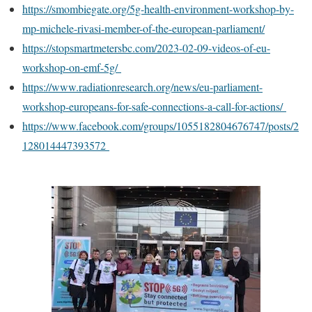
https://smombiegate.org/5g-health-environment-workshop-by-
mp-michele-rivasi-member-of-the-european-parliament/
https://stopsmartmetersbc.com/2023-02-09-videos-of-eu-
workshop-on-emf-5g/
https://www.radiationresearch.org/news/eu-parliament-
workshop-europeans-for-safe-connections-a-call-for-actions/
https://www.facebook.com/groups/1055182804676747/posts/2
128014447393572