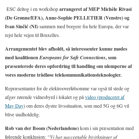
arrangeret af MEP Michèle Rivasi
ESC deltog i en workshop
(De Grønne/EFA), Anne-Sophie PELLETIER (Venstre) og
Ivan Sinčić (NI)
sammen med borgere fra hele Europa, der var
rejst hele vejen til Bruxelles.
Arrangementet blev afholdt, så interessenter kunne mødes
med koalitionen
, som
Europeans for Safe Connections
præsenterede deres opfordring til handling om ulemperne af
vores moderne trådløse telekommunikationsteknologier.
Repræsentanter for de elektrooverfølsomme var også til stede og
afgav rørende vidnesbyrd i lokalet og på
video (produceret af
May Day
) om deres dystre livssituation, som med 5G og 6G vil
blive uudholdelig.
Rob van der Boom (Nederlandene)
kom i sin præsentation med
følgende konklusion:
“Vi har uacceptable bivirkninger af