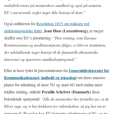
radiofrekvenser på menneskers sundhed og også på naturen.
EU’s nuværende regler tager ikke hensyn til dem.”
Også ordføreren for
Resolution 1815 om risikoen ved
Jean Huss (Luxembourg),
elektromagnetiske felter
,
er meget
skuffet over EU’s prioritering:
“Den retning, som Europa-
Kommissionen og medlemsstaterne følger, er blot en institution,
der udelukkende tager hensyn til de finansielle økonomiske
interesser og ignorerer sundhedsspørgsmål.”
Generaldirektoratet for
Efter at have lyttet til præsentationen fra
Kommunikationsnet, indhold og teknologi
om deres massive
planer for udrulning af mere 5G og snart 6G med endnu mere
Pernille Schriver (Danmark)
trådløs stråling, stillede
disse
brændende spørgsmål:
“Alle de mennesker her fortæller jer, at de
bliver syge, og vi har forklaret jer videnskaben, så jeg har nu to
spørgsmål: Hvordan kan EU fortsætte udrulningen af 5G, og nu