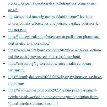
preoccupes-par-la-question-des-pollutions-des-connexions-
sans-fil
http://assoc-resistance5g-nantes.eklablog.com/7-fevrier-a-
londres-comme-a-bruxelles-une-journee-capitale-pour-nos-lu-
a213800569
https://phonegatealert.org/en/european-parliament-phonegate-
alert-invited-to-a-workshop/
https://www.naturalblaze.com/2023/02/the-uk-5g-legal-action-
and-the-eu-helping-us-secure-a-safer-future.html
https://ehtrust.org/5g-workshopscience-health-european-
parliament/
https://einarflydal.com/2023/02/09/5g-og-6g-houston-we-have-
a-problem/
https://www.activistpost.com/2023/02/european-parliament-
member-leads-workshop-on-electromagnetic-pollution-from-
5g-and-wireless-connections.html