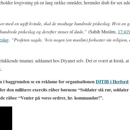
holder lovgivning på en lang række områder, herunder drab for sex ude
or med en ugift kvinde, skal de modtage hundrede piskeslag. Hvis en 
 hundrede piskeslag og derefter stenes til døde.”
(Sahih Muslim,
17:41
eslag
.
“Profeten sagde, ‘hvis nogen (en muslim) forkaster sin religion
lukkende imamer, uddannet hos Diyanet selv. Det er svært at forstå, a
k.
 i baggrunden se en reklame for organisationen
DITIB i Herford
der den militære exercits råber børnene “Soldater stå rør, soldater 
r de råber “Venter på vores ordrer, hr. kommandør!”.