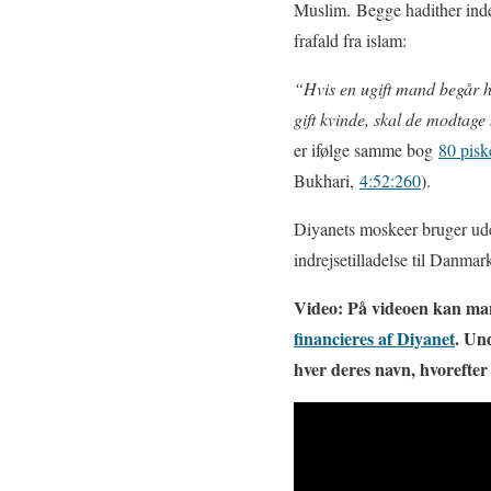
Muslim. Begge hadither inde
frafald fra islam:
“Hvis en ugift mand begår h
gift kvinde, skal de modtage
er ifølge samme bog
80 pisk
Bukhari,
4:52:260
).
Diyanets moskeer bruger ude
indrejsetilladelse til Danmar
Video: På videoen kan man
financieres af Diyanet
. Un
hver deres navn, hvorefte