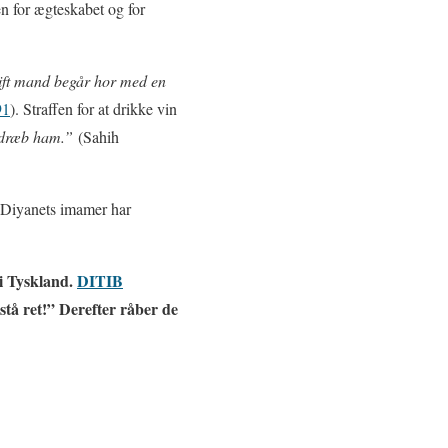
n for ægteskabet og for
gift mand begår hor med en
91
). Straffen for at drikke vin
, dræb ham.”
(Sahih
t Diyanets imamer har
i Tyskland.
DITIB
stå ret!” Derefter råber de