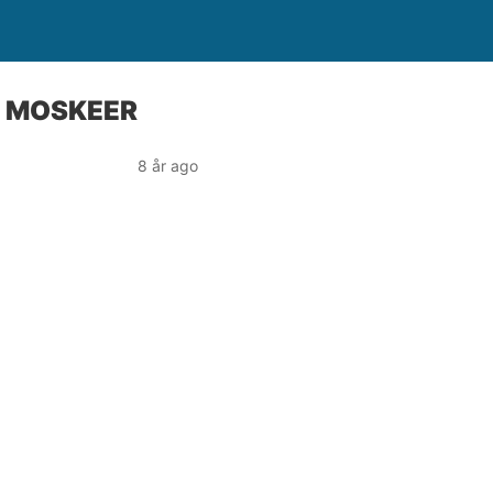
E MOSKEER
8 år ago