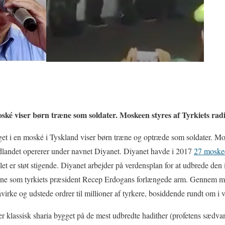
ké viser børn træne som soldater. Moskeen styres af Tyrkiets radi
get i en moské i Tyskland viser børn træne og optræde som soldater. Mo
 udlandet opererer under navnet Diyanet. Diyanet havde i 2017
27 moske
et er støt stigende. Diyanet arbejder på verdensplan for at udbrede den 
ne som tyrkiets præsident Recep Erdogans forlængede arm. Gennem m
virke og udstede ordrer til millioner af tyrkere, bosiddende rundt om i 
 er klassisk sharia bygget på de mest udbredte hadither (profetens sædv