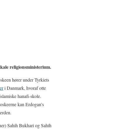
kale religionsministerium.
skeen hører under Tyrkiets
er
i Danmark, hvoraf otte
islamiske hanafi-skole.
oskeerne kan Erdogan’s
verden.
aner) Sahih Bukhari og Sahih