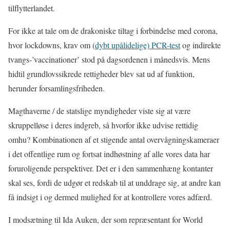
tilflytterlandet.
For ikke at tale om de drakoniske tiltag i forbindelse med corona,
hvor lockdowns, krav om (
dybt upålidelige) PCR-test
og indirekte
tvangs-’vaccinationer’ stod på dagsordenen i månedsvis. Mens
hidtil grundlovssikrede rettigheder blev sat ud af funktion,
herunder forsamlingsfriheden.
Magthaverne / de statslige myndigheder viste sig at være
skruppelløse i deres indgreb, så hvorfor ikke udvise rettidig
omhu? Kombinationen af et stigende antal overvågningskameraer
i det offentlige rum og fortsat indhøstning af alle vores data har
foruroligende perspektiver. Det er i den sammenhæng kontanter
skal ses, fordi de udgør et redskab til at unddrage sig, at andre kan
få indsigt i og dermed mulighed for at kontrollere vores adfærd.
I modsætning til Ida Auken, der som repræsentant for World