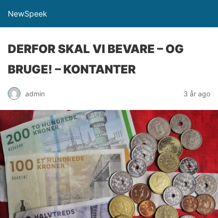
NewSpeek
DERFOR SKAL VI BEVARE – OG
BRUGE! – KONTANTER
admin
3 år ago