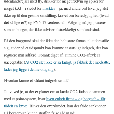
udenlandsrejser med fly, drikker for meget rødvin og spiser for
meget kød – i stedet for
insekter
– ja, med andre ord lever jeg slet
ikke op til den grønne omstilling, kravet om bæredygtighed (hvad
det så lige er?) og FN’s 17 verdensmål. Følgelig må jeg placeres
som en borger, der ikke udviser tilstrækkeligt samfundssind.
På den baggrund skal der ikke den helt store fantasi til at forestille
sig, at der på et tidspunkt kan komme et statsligt indgreb, der kan
regulere min adfærd. Foranlediget af, at mine CO2-aftryk er
uacceptable (
At CO2 slet ikke er så farligt, ja faktisk det modsatte,
lader jeg ligge i denne omgang
).
Hvordan kunne et sådant indgreb se ud?
Ja, vi ved jo, at der er planer om at kæde CO2-fodspor sammen
med et point-system, hvor
hvert enkelt firma – og borger? –
får
tildelt en kvote
. Bliver den overskredet, kan der falde sanktioner.
På borgerplan kunne straffen fx se sådan ud: