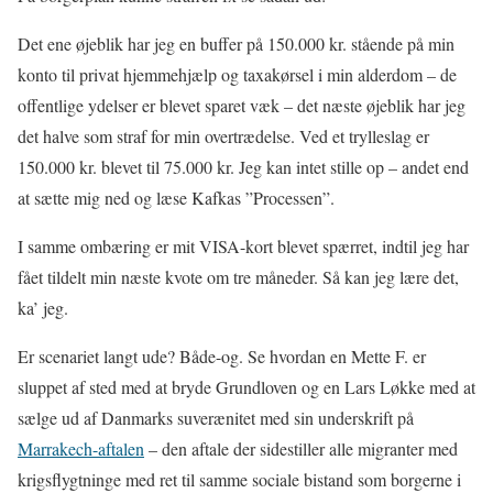
Det ene øjeblik har jeg en buffer på 150.000 kr. stående på min
konto til privat hjemmehjælp og taxakørsel i min alderdom – de
offentlige ydelser er blevet sparet væk – det næste øjeblik har jeg
det halve som straf for min overtrædelse.
Ved et trylleslag er
150.000 kr. blevet til 75.000 kr. Jeg kan intet stille op – andet end
at sætte mig ned og læse Kafkas ”Processen”.
I samme ombæring er mit VISA-kort blevet spærret, indtil jeg har
fået tildelt min næste kvote om tre måneder. Så kan jeg lære det,
ka’ jeg.
Er scenariet langt ude? Både-og. Se hvordan en Mette F. er
sluppet af sted med at bryde Grundloven og en Lars Løkke med at
sælge ud af Danmarks suverænitet med sin underskrift på
Marrakech-aftalen
– den aftale der sidestiller alle migranter med
krigsflygtninge med ret til samme sociale bistand som borgerne i