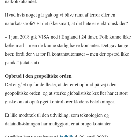
narkotikahandel.
Hvad hvis noget går galt og vi blive ramt af terror eller en
naturkatastrofe? Er det ikke smart, at det hele er elektronisk der?
– I juni 2018 gik VISA ned i England i 24 timer. Folk kunne ikke
købe mad – men de kunne stadig hæve kontanter. Det gav lange
køer, fordi der var for få kontantautomater – men der opstod ikke
panik.” (citat slut)
Opbrud i den geopolitiske orden
Det er gået op for de fleste, at der er et opbrud på vej i den
geopolitiske orden, og at stærke globalistiske kræfter har et stort
ønske om at opnå øget kontrol over klodens befolkninger.
Et lille modtræk til den udvikling, som teknologien og
dataindhøstningen har muliggjort, er at bruge kontanter.
(Artiklen har været bragt på
Indblik
d. 26. april 2023)