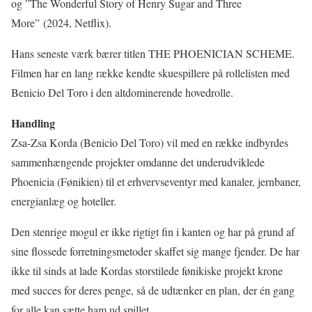
og ”The Wonderful Story of Henry Sugar and Three
More
”
(2024, Netflix).
Hans seneste værk bærer titlen THE PHOENICIAN SCHEME.
Filmen har en lang række kendte skuespillere på rollelisten med
Benicio Del Toro i den altdominerende hovedrolle.
Handling
Zsa-Zsa Korda (Benicio Del Toro) vil med en række indbyrdes
sammenhængende projekter omdanne det underudviklede
Phoenicia (Fønikien) til et erhvervseventyr med kanaler, jernbaner,
energianlæg og hoteller.
Den stenrige mogul er ikke rigtigt fin i kanten og har på grund af
sine flossede forretningsmetoder skaffet sig mange fjender. De har
ikke til sinds at lade Kordas storstilede fønikiske projekt krone
med succes for deres penge, så de udtænker en plan, der én gang
for alle kan sætte ham ud spillet.