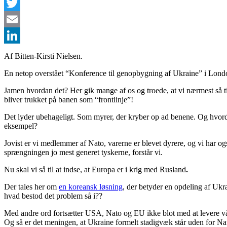
Facebook
Twitter
Email
LinkedIn
Af Bitten-Kirsti Nielsen.
En netop overstået “Konference til genopbygning af Ukraine” i Londo
Jamen hvordan det? Her gik mange af os og troede, at vi nærmest så til
bliver trukket på banen som “frontlinje”!
Det lyder ubehageligt. Som myrer, der kryber op ad benene. Og hvordan
eksempel?
Jovist er vi medlemmer af Nato, varerne er blevet dyrere, og vi har o
sprængningen jo mest generet tyskerne, forstår vi.
Nu skal vi så til at indse, at Europa er i krig med Rusland
.
Der tales her om
en koreansk løsning
, der betyder en opdeling af Ukr
hvad bestod det problem så i??
Med andre ord fortsætter USA, Nato og EU ikke blot med at levere våb
Og så er det meningen, at Ukraine formelt stadigvæk står uden for N