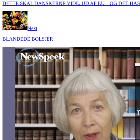
DETTE SKAL DANSKERNE VIDE. UD AF EU – OG DET HAS
Next
BLANDEDE BOLSJER