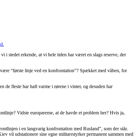
nd.
 i stedet erkende, at vi hele tiden har været en slags reserve, der
at være “første linje ved en konfrontation”? Spækket med våben, for
 de fleste har haft varme i rørene i vinter, og desuden har
ontlinje? Vidste europæerne, at de havde et problem her? Hvis ja,
ontlinjen i en langvarig konfrontation med Rusland”, som der står.
Kiev vil udstationere sine egne militærstyrker permanent sammen med