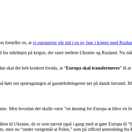
n fortæller os, at
vi europæere går ind i en ny fase i krigen mod Rusla
 fra sidelinjen på krigen, der raser mellem Ukraine og Rusland. Nu må vi
 skal det helt konkret forstås, at “
Europa skal transformeres
” til 
gså hørt om sprængningen af gasrørledningerne tæt på dansk farvand. Men
aine. Men hvordan det skulle være “en løsning for Europa at blive en fr
en til Ukraine, de er som nævnt også i gang med at gøre Europa til “fr
ato, men nu “under værgemål at Polen,” som på officiel anmodning fra 