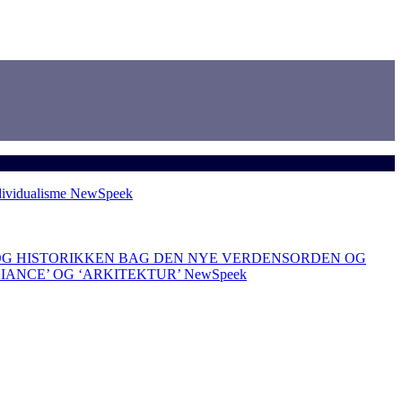
dividualisme
NewSpeek
OG HISTORIKKEN BAG DEN NYE VERDENSORDEN OG
LIANCE’ OG ‘ARKITEKTUR’
NewSpeek