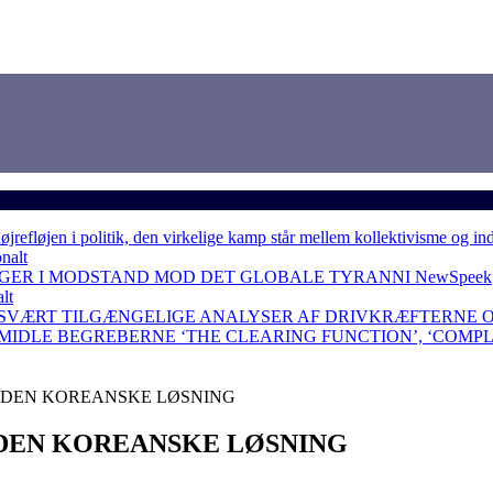
løjen i politik, den virkelige kamp står mellem kollektivisme og in
nalt
NGER I MODSTAND MOD DET GLOBALE TYRANNI
NewSpeek
lt
 SVÆRT TILGÆNGELIGE ANALYSER AF DRIVKRÆFTERNE 
RMIDLE BEGREBERNE ‘THE CLEARING FUNCTION’, ‘COMP
 DEN KOREANSKE LØSNING
DEN KOREANSKE LØSNING