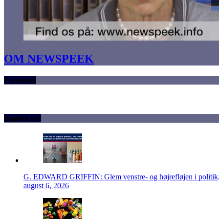
OM NEWSPEEK
Facebook
Seneste nyt
G. EDWARD GRIFFIN: Glem venstre- og højrefløjen i politik, 
august 6, 2026