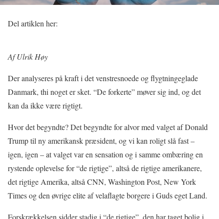
Del artiklen her:
Af Ulrik Høy
Der analyseres på kraft i det venstresnoede og flygtningeglade
Danmark, thi noget er sket. “De forkerte” møver sig ind, og det
kan da ikke være rigtigt.
Hvor det begyndte? Det begyndte for alvor med valget af Donald
Trump til ny amerikansk præsident, og vi kan roligt slå fast –
igen, igen – at valget var en sensation og i samme ombæring en
rystende oplevelse for “de rigtige”, altså de rigtige amerikanere,
det rigtige Amerika, altså CNN, Washington Post, New York
Times og den øvrige elite af velaflagte borgere i Guds eget Land.
Forskrækkelsen sidder stadig i “de rigtige”, den har taget bolig i