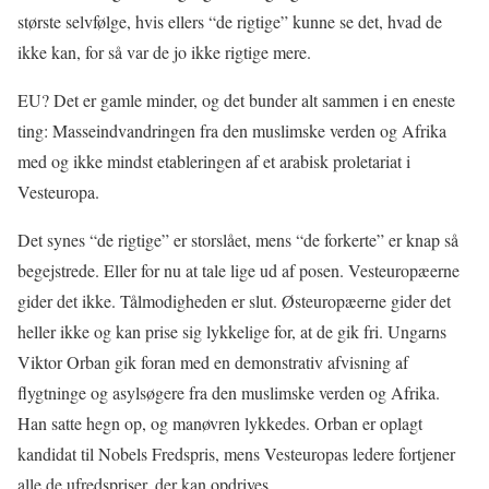
største selvfølge, hvis ellers “de rigtige” kunne se det, hvad de
ikke kan, for så var de jo ikke rigtige mere.
EU? Det er gamle minder, og det bunder alt sammen i en eneste
ting: Masseindvandringen fra den muslimske verden og Afrika
med og ikke mindst etableringen af et arabisk proletariat i
Vesteuropa.
Det synes “de rigtige” er storslået, mens “de forkerte” er knap så
begejstrede. Eller for nu at tale lige ud af posen. Vesteuropæerne
gider det ikke. Tålmodigheden er slut. Østeuropæerne gider det
heller ikke og kan prise sig lykkelige for, at de gik fri. Ungarns
Viktor Orban gik foran med en demonstrativ afvisning af
flygtninge og asylsøgere fra den muslimske verden og Afrika.
Han satte hegn op, og manøvren lykkedes. Orban er oplagt
kandidat til Nobels Fredspris, mens Vesteuropas ledere fortjener
alle de ufredspriser, der kan opdrives.