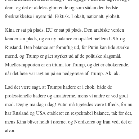
dem, og det er aldeles glimrende og som sådan den bedste
forskrækkelse i nyere tid. Faktisk. Lokalt, nationalt, globalt.
Kina er sat på plads, EU er sat på plads, Den arabiske verden
kender sin plads, og en ny balance er opstået mellem USA og
Rusland. Den balance ser fornuftig ud, for Putin kan lide stærke
mænd, og Trump er gået styrket ud af de politiske slagsmål.
Mueller-rapporten er en triumf for Trump, og det er chokerende,
når det hele var lagt an på en nedgørelse af Trump. Ak, ak.
Lad det være sagt, at Trumps hadere er i chok, både de
professionelle hadere og amatørerne, mens vi andre er ved godt
mod. Dejlig majdag i dag! Putin må ligeledes være tilfreds, for nu
har Rusland og USA etableret en respektabel balance, tak for det,
mens Kina bliver holdt i ørerne, og Nordkorea og Iran ved, det er
alvor.