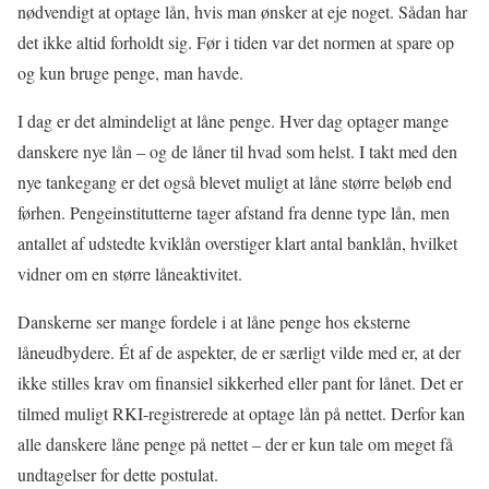
nødvendigt at optage lån, hvis man ønsker at eje noget. Sådan har
det ikke altid forholdt sig. Før i tiden var det normen at spare op
og kun bruge penge, man havde.
I dag er det almindeligt at låne penge. Hver dag optager mange
danskere nye lån – og de låner til hvad som helst. I takt med den
nye tankegang er det også blevet muligt at låne større beløb end
førhen. Pengeinstitutterne tager afstand fra denne type lån, men
antallet af udstedte kviklån overstiger klart antal banklån, hvilket
vidner om en større låneaktivitet.
Danskerne ser mange fordele i at låne penge hos eksterne
låneudbydere. Ét af de aspekter, de er særligt vilde med er, at der
ikke stilles krav om finansiel sikkerhed eller pant for lånet. Det er
tilmed muligt RKI-registrerede at optage lån på nettet. Derfor kan
alle danskere låne penge på nettet – der er kun tale om meget få
undtagelser for dette postulat.