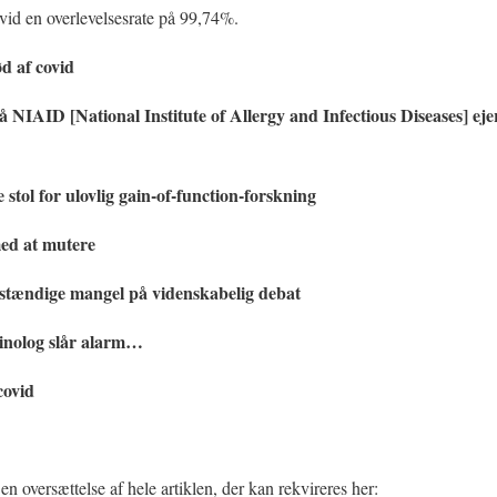
vid en overlevelsesrate på 99,74%.
ød af covid
å NIAID [National Institute of Allergy and Infectious Diseases] e
stol for ulovlig gain-of-function-forskning
med at mutere
stændige mangel på videnskabelig debat
inolog slår alarm…
covid
 oversættelse af hele artiklen, der kan rekvireres her: