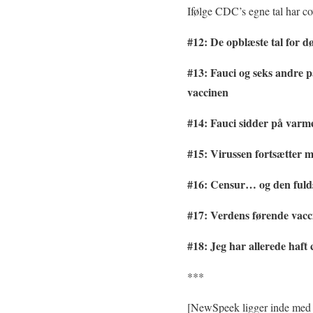
Ifølge CDC’s egne tal har co
#12: De opblæste tal for d
#13: Fauci og seks andre p
vaccinen
#14: Fauci sidder på varme 
#15: Virussen fortsætter 
#16: Censur… og den fuld
#17: Verdens førende vacc
#18: Jeg har allerede haft 
***
[NewSpeek ligger inde med en