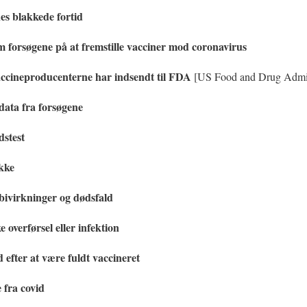
s blakkede fortid
 forsøgene på at fremstille vacciner mod coronavirus
accineproducenterne har indsendt til FDA
[US Food and Drug Admin
 data fra forsøgene
dstest
ykke
bivirkninger og dødsfald
 overførsel eller infektion
 efter at være fuldt vaccineret
 fra covid