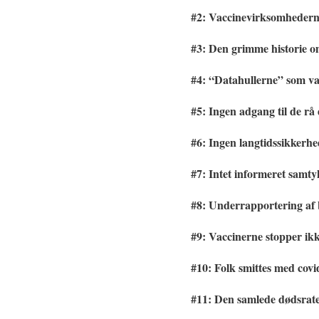
#2: Vaccinevirksomhederne
#3: Den grimme historie om
#4: “Datahullerne” som v
#5: Ingen adgang til de rå
#6: Ingen langtidssikkerhe
#7: Intet informeret samt
#8: Underrapportering af 
#9: Vaccinerne stopper ikke
#10: Folk smittes med covid
#11: Den samlede dødsrate