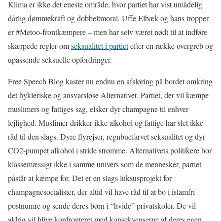
Klima er ikke det eneste område, hvor partiet har vist umådelig
dårlig dømmekraft og dobbeltmoral. Uffe Elbæk og hans tropper
er #Metoo-frontkæmpere – men har selv været nødt til at indføre
skærpede regler om
seksualitet i partiet
efter en række overgreb og
upassende seksuelle opfordringer.
Free Speech Blog kaster nu endnu en afsløring på bordet omkring
det hykleriske og ansvarsløse Alternativet. Partiet, der vil kæmpe
muslimers og fattiges sag, elsker dyr champagne til enhver
lejlighed. Muslimer drikker ikke alkohol og fattige har slet ikke
råd til den slags. Dyre flyrejser, regnbuefarvet seksualitet og dyr
CO2-pumpet alkohol i stride strømme. Alternativets politikere bor
klassemæssigt ikke i samme univers som de mennesker, partiet
påstår at kæmpe for. Det er en slags luksusprojekt for
champagnesocialister, der altid vil have råd til at bo i islamfri
postnumre og sende deres børn i “hvide” privatskoler. De vil
aldrig vil blive konfronteret med konsekvenserne af deres egen