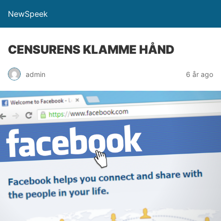
NewSpeek
CENSURENS KLAMME HÅND
admin
6 år ago