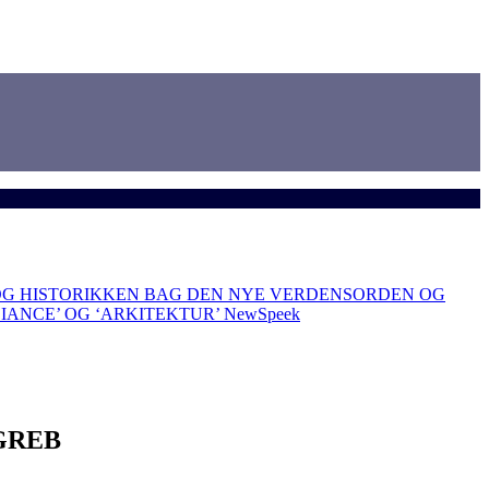
OG HISTORIKKEN BAG DEN NYE VERDENSORDEN OG
LIANCE’ OG ‘ARKITEKTUR’
NewSpeek
GREB