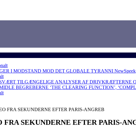
nalt
NGER I MODSTAND MOD DET GLOBALE TYRANNI
NewSpeek
lt
 SVÆRT TILGÆNGELIGE ANALYSER AF DRIVKRÆFTERNE 
RMIDLE BEGREBERNE ‘THE CLEARING FUNCTION’, ‘COMP
lt
EO FRA SEKUNDERNE EFTER PARIS-ANGREB
 FRA SEKUNDERNE EFTER PARIS-AN