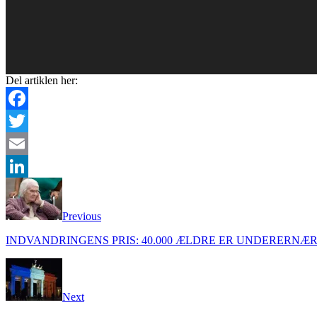
Del artiklen her:
Facebook
Twitter
Email
LinkedIn
Previous
INDVANDRINGENS PRIS: 40.000 ÆLDRE ER UNDERERNÆ
Next