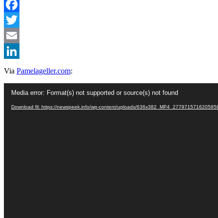
Facebook
Twitter
Email
LinkedIn
Via
Pamelageller.com
:
Videoafspiller
Media error: Format(s) not supported or source(s) not found
Download fil: https://newspeek.info/wp-content/uploads/636x382_MP4_27797157162058