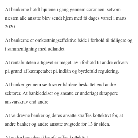
At bankerne holdt hjulene i gang gennem coronaen, selvom
næsten alle ansatte blev sendt hjem med få dages varsel i marts
2020.
At bankerne er omkostningseffektive både i forhold til tidligere og
i sammenligning med udlandet.
At rentabiliteten alligevel er meget lav i forhold til andre erhverv
på grund af kæmpetabet på indlån og byrdefuld regulering.
At banker gennem særlove er hårdere beskattet end andre
sektorer. At bankledelser og ansatte er underlagt skrappere
ansvarskrav end andre.
At veldrevne banker og deres ansatte straffes kollektivt for, at
andre banker og andre ansatte svigtede for 13 år siden.
At andre brancher ikke afstraffes kollektivt.