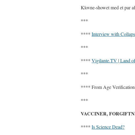
Klovne-showet med et par af
***
****
Interview with Collaps
***
****
Vigilante.TV | Land o
***
****
From Age Verificatio
***
VACCINER, FORGIFTN
****
Is Science Dead?