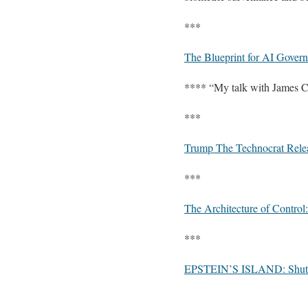
***
The Blueprint for AI Gover
**** “My talk with James C
***
Trump The Technocrat Relea
***
The Architecture of Contro
***
EPSTEIN’S ISLAND: Shut Do