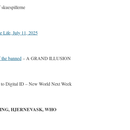
 skuespillerne
e Life, July 11, 2025
f the banned
– A GRAND ILLUSION
n to Digital ID – New World Next Week
ING, HJERNEVASK, WHO