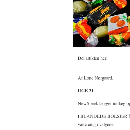
Del artiklen her:
Af Lone Nørgaard.
UGE 31
NewSpeek lægger indlæg op
I BLANDEDE BOLSJER forsøge
være enig i valgene.