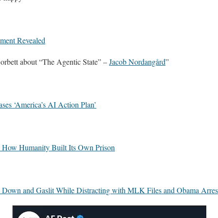
nment Revealed
orbett about “The Agentic State” –
Jacob Nordangård
”
ses ‘America’s AI Action Plan’
l: How Humanity Built Its Own Prison
wn and Gaslit While Distracting with MLK Files and Obama Arres