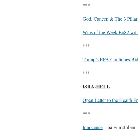
***
God, Cancer, & The 3 Pillar
Wins of the Week Ep82 wit
***
Trump’s EPA Continues Bide
***
ISRA-HELL
Open Letter to the Health F
***
Innocence
– på Filmstriben