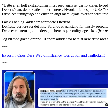
”Dette er en helt ekstraordinær must-read analyse, der forklarer, hvorda
Det er sådan, demokratiet undermineres. Hvordan fælles pro-USA/NA
Disse beslutningstagende eliter er langt mere loyale over for deres 
I årevis har jeg kaldt dem forrædere i fredstid.
De fleste borgere ser det ikke, fordi de er genstand for massiv prop
Dette er ekstremt godt undersøgt i hendes personlige egenskab [
her p
Jeg vil med glæde droppe 10 andre artikler for bare at læse dette (det e
***
Exposing Opus Dei’s Web of Influence, Corruption and Trafficking
***