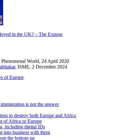
deployed in the UK? – The Expose
, Phenomenal World, 24 April 2020
rabhakar
, ISME, 2 December 2024
es of Europe
; immigration is not the answer
tens to destroy both Europe and Africa
t of Africa or Europe
a, including digital IDs
g into business with them
rom the bottom up