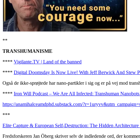
**
TRANSHUMANISME
****
Vigilante.TV | Land of the banned
****
Digital Doomsday Is Now Live! With Jeff Berwick And Stew P
Også de ikke-sprøjtede har nano-partikler i sig og er på vej mod transh
****
Iron Will Podcast – We Are All Infected: Transhuman Nanobots
https://anamihalceamdphd.substack.com/?r=1uryvv&utm_campaign
***
Elite Capture & European Self-Destruction: The Hidden Architecture
Fredsforskeren Jan Öberg skriver selv de indledende ord, der kommer 