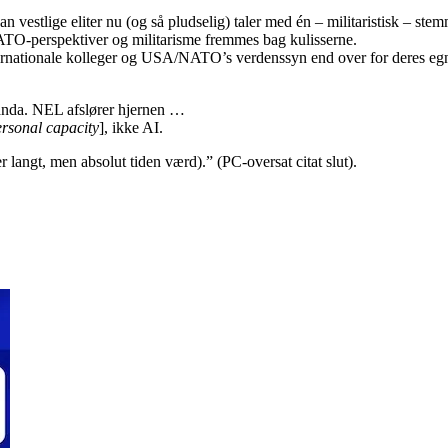
n vestlige eliter nu (og så pludselig) taler med én – militaristisk – ste
TO-perspektiver og militarisme fremmes bag kulisserne.
internationale kolleger og USA/NATO’s verdenssyn end over for deres eg
aganda. NEL afslører hjernen …
ersonal capacity
], ikke AI.
r langt, men absolut tiden værd).” (PC-oversat citat slut).