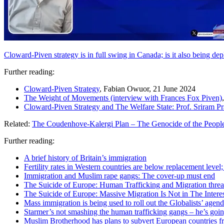
Cloward-Piven strategy is in full swing in Canada; is it also being 
Further reading:
Cloward-Piven Strategy
, Fabian Owuor, 21 June 2024
The Weight of Movements (interview with Frances Fox Piven)
Cloward-Piven Strategy and The Welfare State: Prof. Sriram P
Related:
The Coudenhove-Kalergi Plan – The Genocide of the Peopl
Further reading:
A brief history of Britain’s immigration
Fertility rates in Western countries are below replacement level
Immigration and Muslim rape gangs: The cover-up must end
The Suicide of Europe: Human Trafficking and Migration threa
The Suicide of Europe: Massive Migration Is Not in The Interes
Mass immigration is being used to roll out the Globalists’ agend
Starmer’s not smashing the human trafficking gangs – he’s goin
Muslim Brotherhood has plans to subvert European countries f