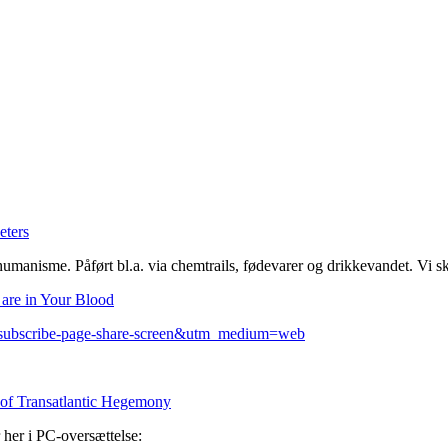
eters
umanisme. Påført bl.a. via chemtrails, fødevarer og drikkevandet. Vi ska
 are in Your Blood
=subscribe-page-share-screen&utm_medium=web
 of Transatlantic Hegemony
her i PC-oversættelse: