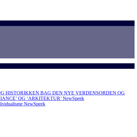
OG HISTORIKKEN BAG DEN NYE VERDENSORDEN OG
LIANCE’ OG ‘ARKITEKTUR’
NewSpeek
dividualisme
NewSpeek