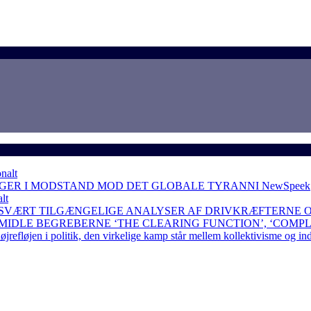
nalt
NGER I MODSTAND MOD DET GLOBALE TYRANNI
NewSpeek
lt
 SVÆRT TILGÆNGELIGE ANALYSER AF DRIVKRÆFTERNE 
RMIDLE BEGREBERNE ‘THE CLEARING FUNCTION’, ‘COMP
løjen i politik, den virkelige kamp står mellem kollektivisme og in