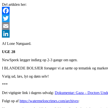
Del artiklen her:
Facebook
Twitter
Email
LinkedIn
Af Lone Nørgaard.
UGE 28
NewSpeek lægger indlæg op 2-3 gange om ugen.
I BLANDEDE BOLSJER forsøger vi at sætte op tematisk og markerer s
Vælg ud, læs, lyt og døm selv!
***
Det vigtigste link i dagens udvalg:
Dokumentar: Gaza – Doctors Unde
Fulgt op af
https://watermeloncrimes.com/archives
: