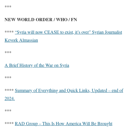
***
NEW WORLD ORDER / WHO / FN
****
“Syria will now CEASE to exist, it’s over” Syrian Journalist
Kevork Almassian
***
A Brief History of the War on Syria
***
****
Summary of Everything and Quick Links, Updated – end of
2024.
***
****
RAD Group – This Is How America Will Be Brought