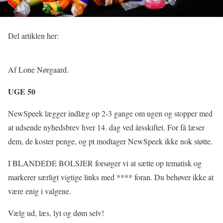
Del artiklen her:
Af Lone Nørgaard.
UGE 50
NewSpeek lægger indlæg op 2-3 gange om ugen og stopper med
at udsende nyhedsbrev hver 14. dag ved årsskiftet. For få læser
dem, de koster penge, og pt modtager NewSpeek ikke nok støtte.
I BLANDEDE BOLSJER forsøger vi at sætte op tematisk og
markerer særligt vigtige links med **** foran. Du behøver ikke at
være enig i valgene.
Vælg ud, læs, lyt og døm selv!