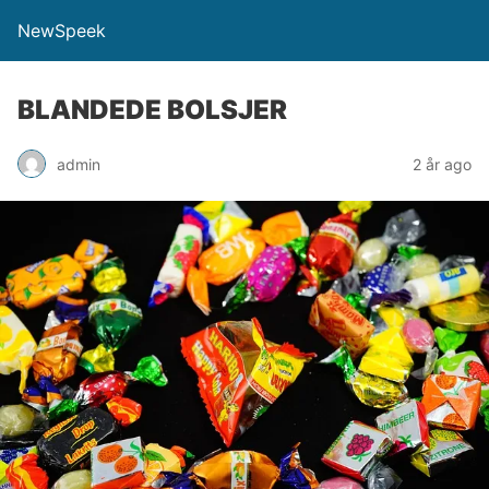
NewSpeek
BLANDEDE BOLSJER
admin
2 år ago