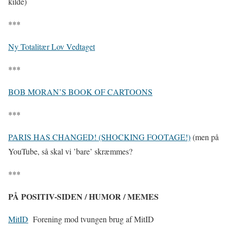
kilde)
***
Ny Totalitær Lov Vedtaget
***
BOB MORAN’S BOOK OF CARTOONS
***
PARIS HAS CHANGED! (SHOCKING FOOTAGE!)
(men på
YouTube, så skal vi ’bare’ skræmmes?
***
PÅ POSITIV-SIDEN / HUMOR / MEMES
MitID
Forening mod tvungen brug af MitID