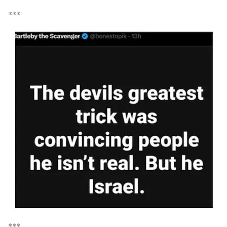
***
***