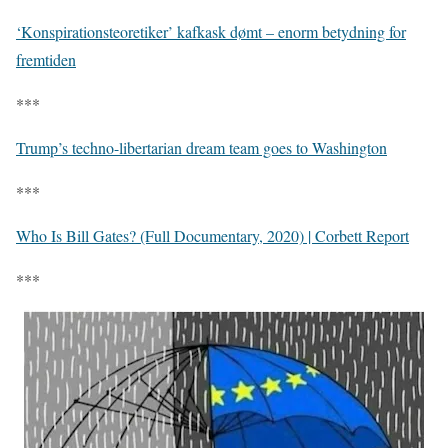
‘Konspirationsteoretiker’ kafkask dømt – enorm betydning for
fremtiden
***
Trump’s techno-libertarian dream team goes to Washington
***
Who Is Bill Gates? (Full Documentary, 2020) | Corbett Report
***