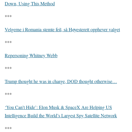
Down, Using This Method
***
Velgerne i Romania stemte feil, så Høyesterett opphever valget
***
Repersoning Whitney Webb
***
Trump thought he was in charge, DOD thought otherwise…
***
‘You Can’t Hide’: Elon Musk & SpaceX Are Helping US
Intelligence Build the World’s Largest Spy Satellite Network
***