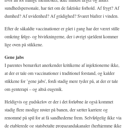
sundhedspersonale, har tiet om de faktiske forhold. Af frygt? Af
dumhed? Af uvidenhed? Af grådighed? Svaret blafrer i vinden.
Efter de såkaldte vaccinationer er gået i gang har der været stille
omkring følge- og bivirkningerne, der i øvrigt sjældent kommer
lige oven på stikkene.
Gene jabs
I parentes bemærket anerkender kritikerne af injektionerne ikke,
at der er tale om vaccinationer i traditionel forstand, og kalder
stikkene for ’gene jabs’, fordi stadig mere tyder på, at der er tale
om genterapi – og altså eugenik.
Heldigvis og gudskelov er der i det forløbne år også kommet
stadig flere modige røster på banen, der sætter karriere og
renommé på spil for at få sandhederne frem. Selvfølgelig ikke via
de etablerede og statsbetalte propagandakanaler (herhjemme ikke