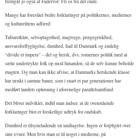
fremgår jo også af Fadervor: Fri os fra det onde.
Mange har foreslået bedre forklaringer på politikernes, mediernes
og kulturelitens adfærd:
Taburetkløe, selvoptagethed, magtsyge, pengegriskhed,
ansvarsforflygtigelse, dumhed, had til Danmark og endelig
“divide et impera” – del og hersk, dvs. romernes politik med at
sætte undertrykte folk op mod hinanden, så de selv kunne beholde
magten. Og man kan ikke afvise, at Danmarks herskende klasse
har tænkt i samme baner, som i snart et par generationer har
medført landets opløsning i uforenelige parallelsamfund.
Det bliver indviklet, indtil man indser, at de ovenstående
forklaringer blot er forskellige udtryk for ondskab.
Dumhed er tilsyneladende en undtagelse. Ingen er forpligtet over
sine evner. Men hvis man er til noget i medierne, på