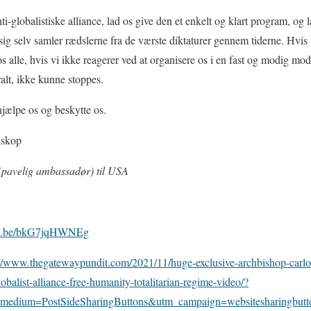
-globalistiske alliance, lad os give den et enkelt og klart program, og
i sig selv samler rædslerne fra de værste diktaturer gennem tiderne. Hvis v
 os alle, hvis vi ikke reagerer ved at organisere os i en fast og modig mod
ralt, ikke kunne stoppes.
ælpe os og beskytte os.
iskop
 (pavelig ambassadør) til USA
utu.be/bkG7jqHWNEg
://www.thegatewaypundit.com/2021/11/huge-exclusive-archbishop-carlo-
obalist-alliance-free-humanity-totalitarian-regime-video/?
edium=PostSideSharingButtons&utm_campaign=websitesharingbutt