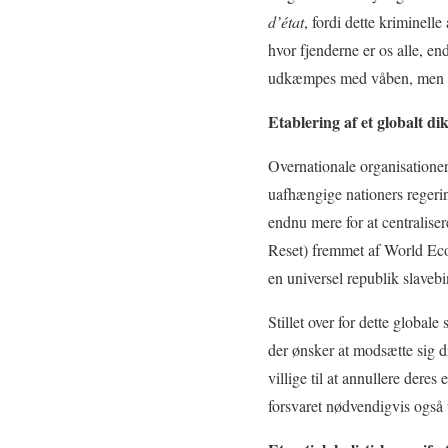
d’état
, fordi dette kriminell
hvor fjenderne er os alle, en
udkæmpes med våben, men med
Etablering af et globalt di
Overnationale organisationer
uafhængige nationers regerin
endnu mere for at centraliser
Reset) fremmet af World Ec
en universel republik slaveb
Stillet over for dette globale
der ønsker at modsætte sig d
villige til at annullere deres
forsvaret nødvendigvis også 