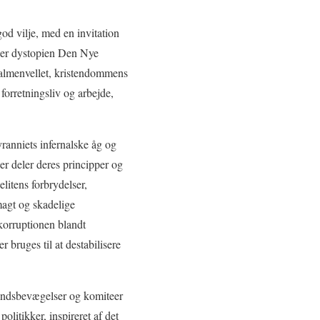
god vilje, med en invitation
viser dystopien Den Nye
af almenvellet, kristendommens
 forretningsliv og arbejde,
tyranniets infernalske åg og
er deler deres principper og
litens forbrydelser,
magt og skadelige
korruptionen blandt
bruges til at destabilisere
standsbevægelser og komiteer
olitikker, inspireret af det