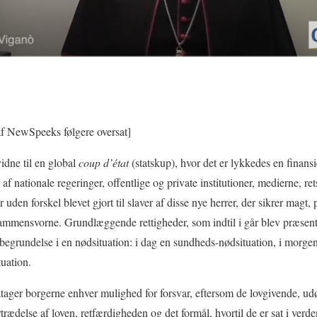
af NewSpeeks følgere oversat]
dne til en global
coup d’état
(statskup), hvor det er lykkedes en finansie
 af nationale regeringer, offentlige og private institutioner, medierne, re
er uden forskel blevet gjort til slaver af disse nye herrer, der sikrer magt,
sammensvorne. Grundlæggende rettigheder, som indtil i går blev præsen
 begrundelse i en nødsituation: i dag en sundheds-nødsituation, i morge
tuation.
tager borgerne enhver mulighed for forsvar, eftersom de lovgivende,
rædelse af loven, retfærdigheden og det formål, hvortil de er sat i verde