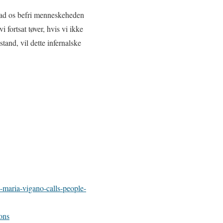
 lad os befri menneskeheden
i fortsat tøver, hvis vi ikke
stand, vil dette infernalske
maria-vigano-calls-people-
ons