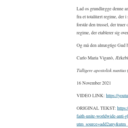
Lad os grundlægge denne anti
fra et totalitært regime, der 
forstår den trussel, der truer
regime, der etablerer sig ove
Og må den almægtige Gud hj
Carlo Maria Viganò, Ærkeb
Tidligere apostolisk nuntius
16 November 2021
VIDEO LINK:
https://yo
ORIGINAL TEKST:
https
faith-unite-worldwide-anti-gl
utm_source=add2any&utm_m