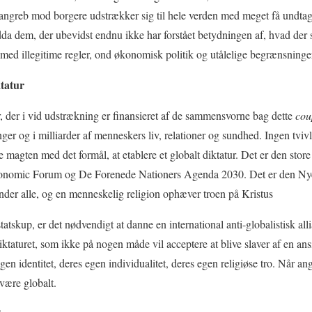
e angreb mod borgere udstrækker sig til hele verden med meget få undtag
dda dem, der ubevidst endnu ikke har forstået betydningen af, hvad der s
 illegitime regler, ond økonomisk politik og utålelige begrænsninger a
ktatur
, der i vid udstrækning er finansieret af de sammensvorne bag dette
cou
ger og i milliarder af menneskers liv, relationer og sundhed. Ingen tviv
e magten med det formål, at etablere et globalt diktatur. Det er den store
onomic Forum og De Forenede Nationers Agenda 2030. Det er den Nye
inder alle, og en menneskelig religion ophæver troen på Kristus
 statskup, er det nødvendigt at danne en international anti-globalistisk a
iktaturet, som ikke på nogen måde vil acceptere at blive slaver af en ans
 egen identitet, deres egen individualitet, deres egen religiøse tro. Når ang
være globalt.