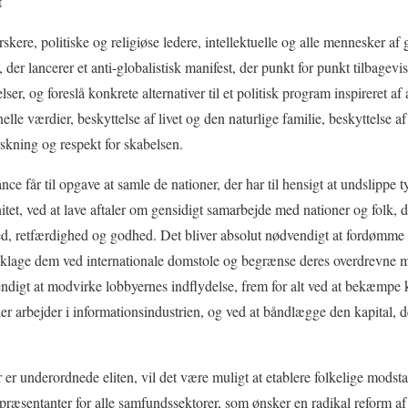
t
rskere, politiske og religiøse ledere, intellektuelle og alle mennesker af 
e, der lancerer et anti-globalistisk manifest, der punkt for punkt tilbage
lser, og foreslå konkrete alternativer til et politisk program inspireret 
elle værdier, beskyttelse af livet og den naturlige familie, beskyttelse af
skning og respekt for skabelsen.
nce får til opgave at samle de nationer, der har til hensigt at undslippe 
tet, ved at lave aftaler om gensidigt samarbejde med nationer og folk, d
hed, retfærdighed og godhed. Det bliver absolut nødvendigt at fordømme e
 anklage dem ved internationale domstole og begrænse deres overdrevne 
endigt at modvirke lobbyernes indflydelse, frem for alt ved at bekæmpe 
arbejder i informationsindustrien, og ved at båndlægge den kapital, der 
er er underordnede eliten, vil det være muligt at etablere folkelige mod
epræsentanter for alle samfundssektorer, som ønsker en radikal reform af p