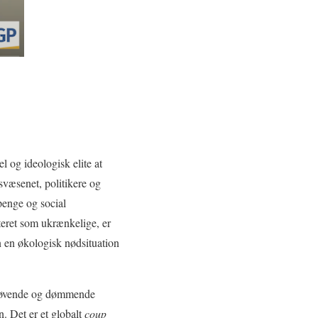
l og ideologisk elite at
tsvæsenet, politikere og
 penge og social
teret som ukrænkelige, er
n en økologisk nødsituation
 udøvende og dømmende
n. Det er et globalt
coup