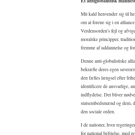
Et antiglobalistisk manifes
Mit kald henvender sig til he
om at forene sig i en allianc
Verdensorden’s fejl og afvige
moralske principper, tradition
fremme af uddannelse og for
Denne anti-globalistiske allia
bekræfte deres egen suveræni
den fælles længsel efter fri
identificere de ansvarlige,
indflydelse. Det bliver nødv
statsembedsmænd og dem, der 
den sociale orden.
I de nationer, hvor regering
for national befrielse, med r