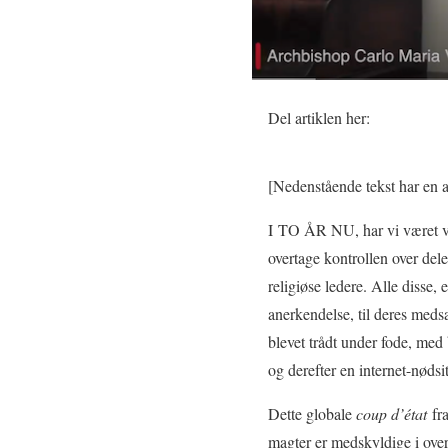
Del artiklen her:
[Nedenstående tekst har en 
I TO ÅR NU, har vi været vi
overtage kontrollen over dele
religiøse ledere. Alle disse, 
anerkendelse, til deres med
blevet trådt under fode, med
og derefter en internet-nødsi
Dette globale
coup d’état
fra
magter er medskyldige i overt