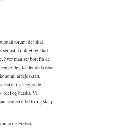
ationalt forum, der skal
 seriøst, konkret og klart
e, hvor man ser bort fra de
 penge. Jeg kalder de kristne
 økonomi, arbejdskraft,
e systemer og lægger de
a’
(del og hersk). Vi
rganisere en effektiv og skarp
 konge og Frelser,