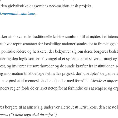
 den globalistiske dagsordens neo-malthusiansk projekt.
.dk/neomalthusianisme
)
sker at forsvare det traditionelle kristne samfund, til at mødes i et intern
t, hvor repræsentanter for forskellige nationer samles for at fremlægge et
til politiske ledere og herskere, der bekymrer sig om deres borgeres bedst
tier og den logik som er påtvunget af et system der er slaver af magt og
vest, og inviterer statsoverhoveder og de sunde kræfter fra institutioner,
og information til at deltage i et fælles projekt, der ‘disrupter’ de gaml
 kun er ønsket af menneskehedens fjender med formålet:
‘divide et imper
ders regler, fordi de er lavet netop for at forhindre os i at reagere og o
es borgere til at alliere sig under vor Herre Jesu Kristi kors, den eneste
nces. (“i dette tegn skal du sejre”).