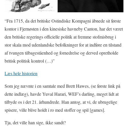
“Fra 1715, da det britiske Ostindiske Kompagni åbnede sit første
kontor i Fjernøsten i den kinesiske havneby Canton, har det været
den britiske regerings officielle politik at fremme stofmisbrug i
stor skala mod udenlandske befolkninger for at indføre en tilstand
af tvungen tilbageståenhed og fornedrelse og derved opretholde
britisk politisk kontrol (…)”
Læs hele historien
Som jeg nævnte i en samtale med Brett Hawes, (se første link på
dette indlæg), havde Yuval Harari, WEF’s darling, meget lidt at
tilbyde os i det 21. århundrede. Han antog, at vi, de ubrugelige
spisere, ville blive holdt i ro med stoffer og spil [games].
Tja, det ville han sige, ikke sandt?