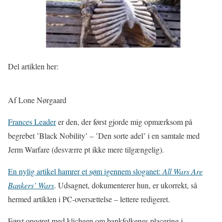
Del artiklen her:
Af Lone Nørgaard
Frances Leader
er den, der først gjorde mig opmærksom på
begrebet ’Black Nobility’ – ’Den sorte adel’ i en samtale med
Jerm Warfare (desværre pt ikke mere tilgængelig).
En nylig artikel hamrer et søm igennem sloganet:
All Wars Are
Bankers’ Wars
. Udsagnet, dokumenterer hun, er ukorrekt, så
hermed artiklen i PC-oversættelse – lettere redigeret.
Først opgøret med klicheen om bankfolkenes placering i