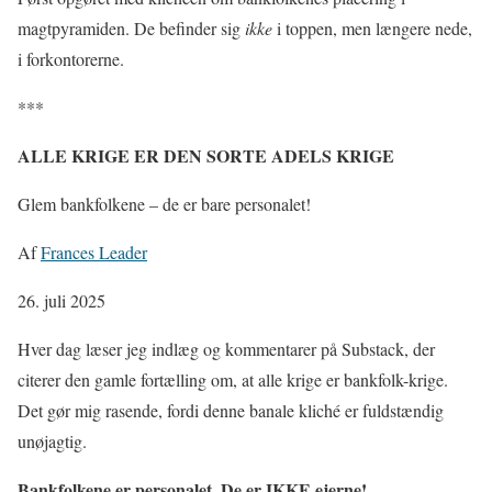
magtpyramiden. De befinder sig
ikke
i toppen, men længere nede,
i forkontorerne.
***
ALLE KRIGE ER DEN SORTE ADELS KRIGE
Glem bankfolkene – de er bare personalet!
Af
Frances Leader
26. juli 2025
Hver dag læser jeg indlæg og kommentarer på Substack, der
citerer den gamle fortælling om, at alle krige er bankfolk-krige.
Det gør mig rasende, fordi denne banale kliché er fuldstændig
unøjagtig.
Bankfolkene er personalet. De er IKKE ejerne!