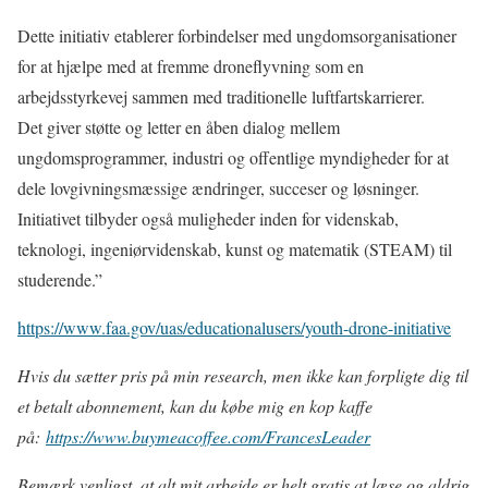
Dette initiativ etablerer forbindelser med ungdomsorganisationer
for at hjælpe med at fremme droneflyvning som en
arbejdsstyrkevej sammen med traditionelle luftfartskarrierer.
Det giver støtte og letter en åben dialog mellem
ungdomsprogrammer, industri og offentlige myndigheder for at
dele lovgivningsmæssige ændringer, succeser og løsninger.
Initiativet tilbyder også muligheder inden for videnskab,
teknologi, ingeniørvidenskab, kunst og matematik (STEAM) til
studerende.”
https://www.faa.gov/uas/educationalusers/youth-drone-initiative
Hvis du sætter pris på min research, men ikke kan forpligte dig til
et betalt abonnement, kan du købe mig en kop kaffe
på:
https://www.buymeacoffee.com/FrancesLeader
Bemærk venligst, at alt mit arbejde er helt gratis at læse og aldrig