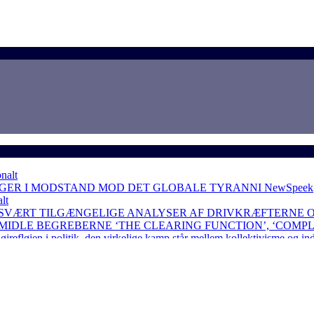
nalt
NGER I MODSTAND MOD DET GLOBALE TYRANNI
NewSpeek
lt
 SVÆRT TILGÆNGELIGE ANALYSER AF DRIVKRÆFTERNE 
RMIDLE BEGREBERNE ‘THE CLEARING FUNCTION’, ‘COMP
løjen i politik, den virkelige kamp står mellem kollektivisme og in