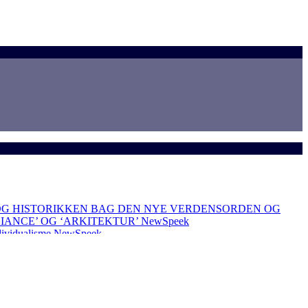
OG HISTORIKKEN BAG DEN NYE VERDENSORDEN OG
LIANCE’ OG ‘ARKITEKTUR’
NewSpeek
dividualisme
NewSpeek