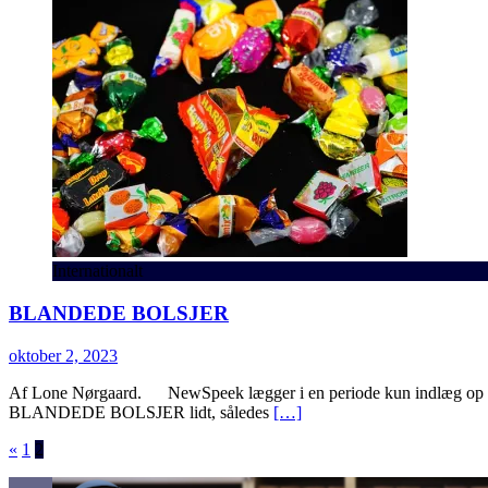
Internationalt
BLANDEDE BOLSJER
oktober 2, 2023
Af Lone Nørgaard. NewSpeek lægger i en periode kun indlæg op tre
BLANDEDE BOLSJER lidt, således
[…]
Indlægsinddeling
«
1
2